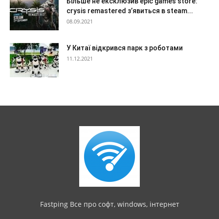
Більше не ексклюзив epic games store:
crysis remastered з’явиться в steam...
08.09.2021
У Китаї відкрився парк з роботами
11.12.2021
Fastping Все про софт, windows, інтернет