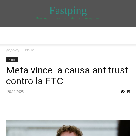
Fastping
Все про софт, windows, інтернет
додому
Різне
Різне
Meta vince la causa antitrust
contro la FTC
20.11.2025
15