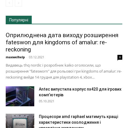
Популярні
Оприлюднена дата виходу розширення
fateswon для kingdoms of amalur: re-
reckoning
maxwelhelp
-
03.12.2021
0
Видавець thq nordic і розробник kaiko оголосили, що
розширення "fatesworn" для рольової гри kingdoms of amalur: re-
reckoning вийде 14 грудня для playstation 4, xbox...
Antec випустила корпус nx420 для ігрових
комп’ютерів
05.10.2021
Процесори amd raphael матимуть кращі
характеристики охолодження і
управління живленням