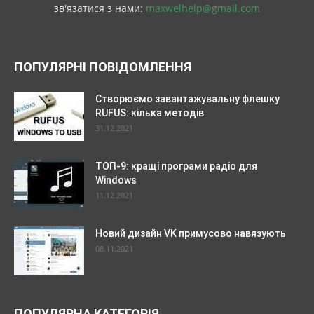
зв'язатися з нами:
maxwelhelp@gmail.com
ПОПУЛЯРНІ ПОВІДОМЛЕННЯ
Створюємо завантажувальну флешку
RUFUS: кілька методів
31.12.2021
ТОП-9: кращі програми радіо для
Windows
11.12.2021
Новий дизайн VK примусово навязують
08.11.2021
ПОПУЛЯРНА КАТЕГОРІЯ