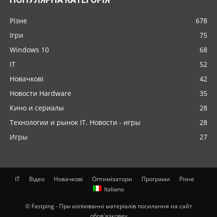
Різне
678
Ігри
75
Windows 10
68
IT
52
Новачкові
42
Новости Hardware
35
Кино и сериалы
28
Технологии и рынок IT. Новости - игры
28
Игры
27
IT
Відео
Новачкові
Оптимізатори
Програми
Різне
Italiano
© Fastping - При копіюванні матеріалів посилання на сайт
обов'язковеv