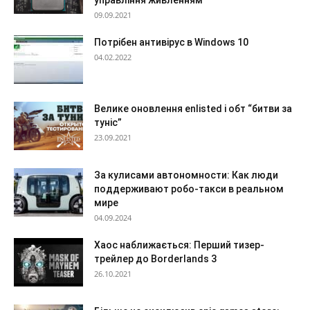
09.09.2021
Потрібен антивірус в Windows 10
04.02.2022
Велике оновлення enlisted і обт “битви за
туніс”
23.09.2021
За кулисами автономности: Как люди
поддерживают робо-такси в реальном
мире
04.09.2024
Хаос наближається: Перший тизер-
трейлер до Borderlands 3
26.10.2021