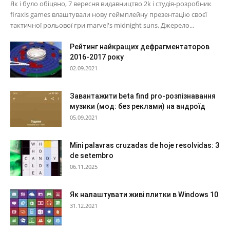
Як і було обіцяно, 7 вересня видавництво 2k і студія-розробник
firaxis games влаштували нову геймплейну презентацію своєї
тактичної рольової гри marvel's midnight suns. Джерело...
Рейтинг найкращих дефрагментаторов
2016-2017 року
02.09.2021
Завантажити beta find pro-розпізнавання
музики (мод: без реклами) на андроїд
05.09.2021
Mini palavras cruzadas de hoje resolvidas: 3
de setembro
06.11.2025
Як налаштувати живі плитки в Windows 10
31.12.2021