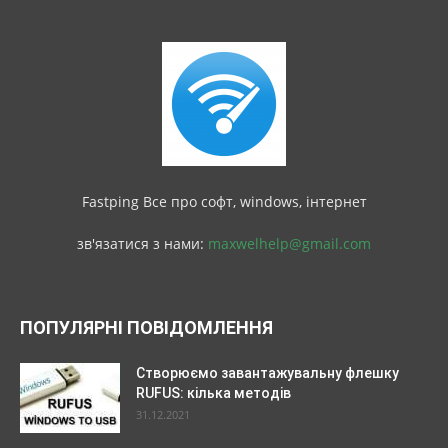
Fastping Все про софт, windows, інтернет
зв'язатися з нами:
maxwelhelp@gmail.com
ПОПУЛЯРНІ ПОВІДОМЛЕННЯ
Створюємо завантажувальну флешку
RUFUS: кілька методів
31.12.2021