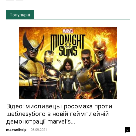
Популярні
Відео: мисливець і росомаха проти
шаблезубого в новій геймплейній
демонстрації marvel’s...
maxwelhelp
-
08.09.2021
0