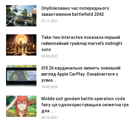
Опубліковано час попереднього
завантаження battlefield 2042
07.11.2021
Take-two interactive показала перший
геймплейний трейлер marvel’s midnight
suns
03.09.2021
iOS 26 кардинально змінить зовнішній
вигляд Apple CarPlay. Ознайомтеся з
усіма...
18.09.2025
Mobile suit gundam battle operation code
fairy-це однокористувацька сюжетна гра
для...
20.10.2021