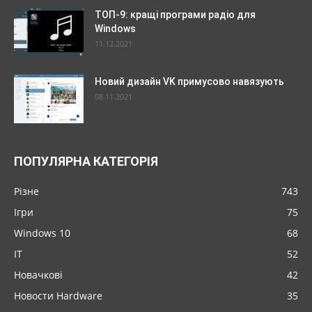
ТОП-9: кращі програми радіо для
Windows
11.12.2021
Новий дизайн VK примусово навязують
08.11.2021
ПОПУЛЯРНА КАТЕГОРІЯ
Різне
743
Ігри
75
Windows 10
68
IT
52
Новачкові
42
Новости Hardware
35