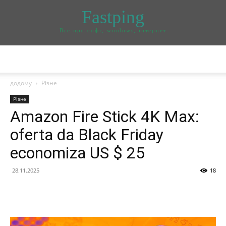
Fastping
Все про софт, windows, інтернет
додому
Різне
Різне
Amazon Fire Stick 4K Max:
oferta da Black Friday
economiza US $ 25
28.11.2025
18