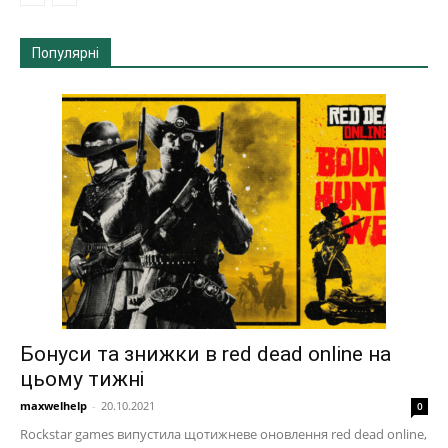
Популярні
Бонуси та знижки в red dead online на
цьому тижні
maxwelhelp
-
20.10.2021
0
Rockstar games випустила щотижневе оновлення red dead online,