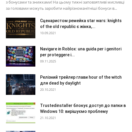
з бонусами та знижками! На цьому тижні заповзятливі мисливці
за головами можуть заробити найрізноманітніші бонуси в...
Сценаристом ремейка star wars: knights
of the old republic є жінка,...
10.09.2021
Navigare in Roblox: una guida per i genitori
per proteggere i...
09.11.2025
Релізний трейлер глави hour of the witch
для dead by daylight
20.10.2021
Trustedinstaller блокує доступ до папки в
Windows 10: вирішуємо проблему
21.10.2021