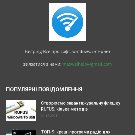
Fastping Все про софт, windows, інтернет
зв'язатися з нами:
maxwelhelp@gmail.com
ПОПУЛЯРНІ ПОВІДОМЛЕННЯ
Створюємо завантажувальну флешку
RUFUS: кілька методів
31.12.2021
ТОП-9: кращі програми радіо для