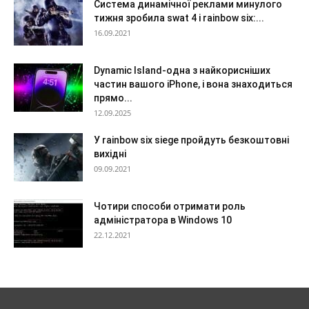
Система динамічної реклами минулого
тижня зробила swat 4 і rainbow six:...
16.09.2021
Dynamic Island-одна з найкорисніших
частин вашого iPhone, і вона знаходиться
прямо...
12.09.2025
У rainbow six siege пройдуть безкоштовні
вихідні
09.09.2021
Чотири способи отримати роль
адміністратора в Windows 10
22.12.2021