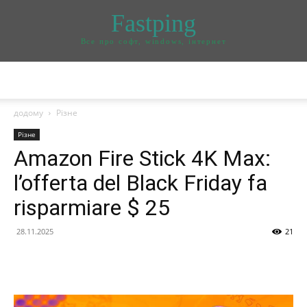
Fastping
Все про софт, windows, інтернет
додому
Різне
Різне
Amazon Fire Stick 4K Max:
l’offerta del Black Friday fa
risparmiare $ 25
28.11.2025
21