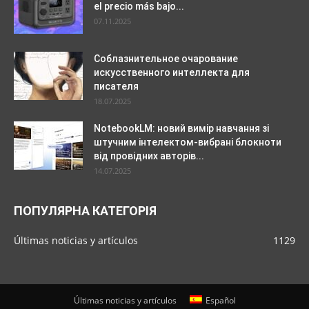
el precio más bajo...
07.11.2025
Соблазнительное очарование
искусственного интеллекта для
писателя
18.07.2025
NotebookLM: новий вимір навчання зі
штучним інтелектом-вибрані блокноти
від провідних авторів...
14.07.2025
ПОПУЛЯРНА КАТЕГОРІЯ
Últimas noticias y artículos
1129
Últimas noticias y artículos
Español