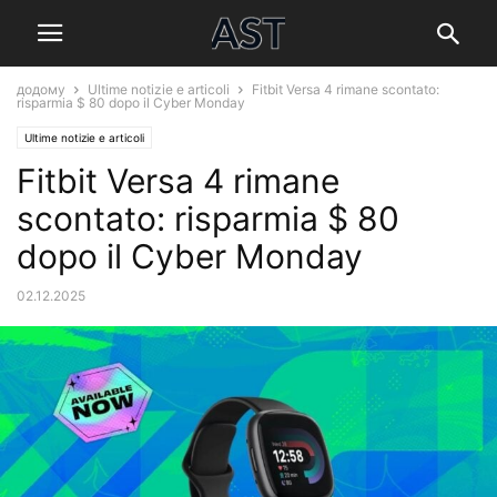
додому
Ultime notizie e articoli
Fitbit Versa 4 rimane scontato:
risparmia $ 80 dopo il Cyber Monday
Ultime notizie e articoli
Fitbit Versa 4 rimane
scontato: risparmia $ 80
dopo il Cyber Monday
02.12.2025