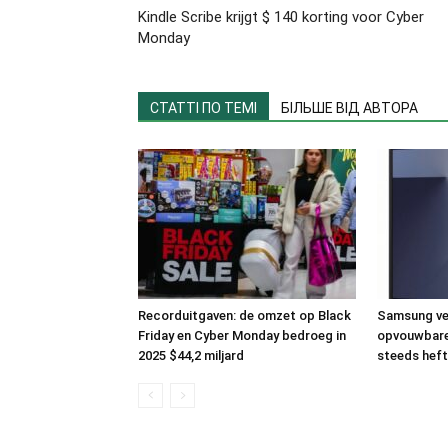
Kindle Scribe krijgt $ 140 korting voor Cyber
Monday
СТАТТІ ПО ТЕМІ
БІЛЬШЕ ВІД АВТОРА
Recorduitgaven: de omzet op Black
Samsung ver
Friday en Cyber Monday bedroeg in
opvouwbare
2025 $44,2 miljard
steeds heft