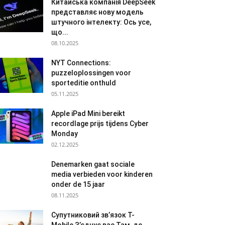
Китайська компанія DeepSeek
представляє нову модель
штучного інтелекту: Ось усе,
що...
08.10.2025
NYT Connections:
puzzeloplossingen voor
sporteditie onthuld
05.11.2025
Apple iPad Mini bereikt
recordlage prijs tijdens Cyber
Monday
02.12.2025
Denemarken gaat sociale
media verbieden voor kinderen
onder de 15 jaar
08.11.2025
Супутниковий зв’язок T-