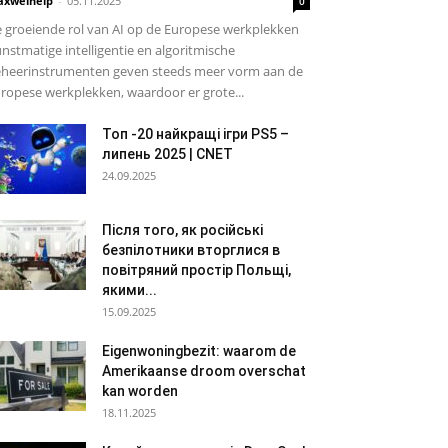
xwelhelp
-
05.11.2025
0
 groeiende rol van AI op de Europese werkplekken
nstmatige intelligentie en algoritmische
heerinstrumenten geven steeds meer vorm aan de
ropese werkplekken, waardoor er grote...
Топ -20 найкращі ігри PS5 –
липень 2025 | CNET
24.09.2025
Після того, як російські
безпілотники вторглися в
повітряний простір Польщі,
якими...
15.09.2025
Eigenwoningbezit: waarom de
Amerikaanse droom overschat
kan worden
18.11.2025