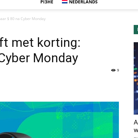
РІЗНЕ
NEDERLANDS
espaar $ 80 na Cyber Monday
jft met korting:
 Cyber Monday
9
A
w