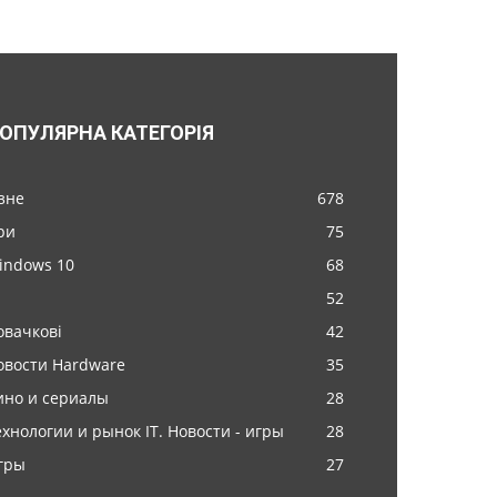
ОПУЛЯРНА КАТЕГОРІЯ
ізне
678
ри
75
indows 10
68
52
овачкові
42
овости Hardware
35
ино и сериалы
28
ехнологии и рынок IT. Новости - игры
28
гры
27