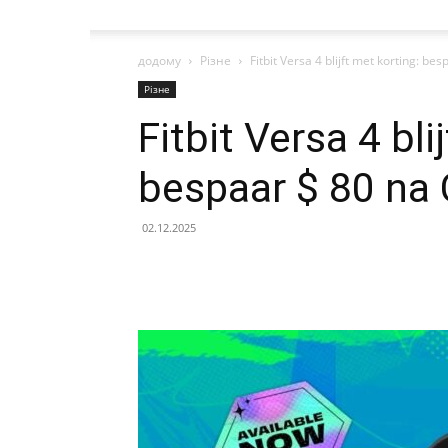
додому
Різне
Fitbit Versa 4 blijft met korting: b
Різне
Fitbit Versa 4 bli
bespaar $ 80 na
02.12.2025