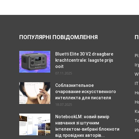
ПОПУЛЯРНІ ПОВІДОМЛЕННЯ
П
Bluetti Elite 30 V2 draagbare
Р
krachtcentrale: laagste prijs
Іг
ooit
07.11.2025
W
IT
Соблазнительное
очарование искусственного
Н
интеллекта для писателя
Н
18.07.2025
К
NotebookLM: новий вимір
Т
навчання зі штучним
інтелектом-вибрані блокноти
И
від провідних авторів...