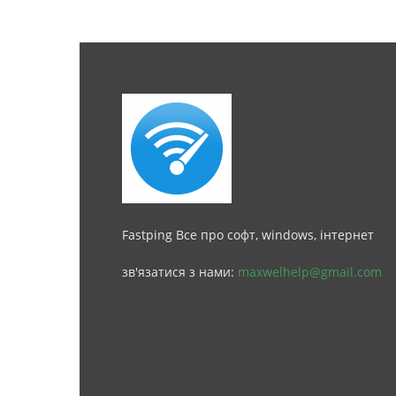
Fastping Все про софт, windows, інтернет
зв'язатися з нами:
maxwelhelp@gmail.com