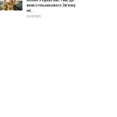
Mobile З’єднує вас Там, де
вежі стільникового Зв’язку
не...
26.08.2025