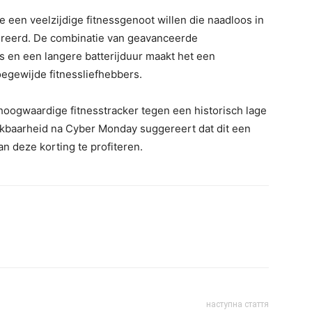
 een veelzijdige fitnessgenoot willen die naadloos in
greerd. De combinatie van geavanceerde
 en een langere batterijduur maakt het een
oegewijde fitnessliefhebbers.
hoogwaardige fitnesstracker tegen een historisch lage
baarheid na Cyber ​​Monday suggereert dat dit een
n deze korting te profiteren.
наступна стаття