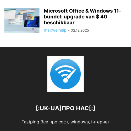
Microsoft Office & Windows 11-
bundel: upgrade van $ 40
beschikbaar
maxwelhelp
-
02.12.2025
[:UK-UA]ПРО НАС[:]
Fastping Все про софт, windows, інтернет