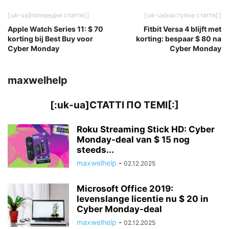
[:uk-ua]попередня стаття[:]
[:uk-ua]наступна стаття[:]
Apple Watch Series 11: $ 70
Fitbit Versa 4 blijft met
korting bij Best Buy voor
korting: bespaar $ 80 na
Cyber Monday
Cyber Monday
maxwelhelp
[:uk-ua]СТАТТІ ПО ТЕМІ[:]
Roku Streaming Stick HD: Cyber
Monday-deal van $ 15 nog
steeds...
maxwelhelp
-
02.12.2025
Microsoft Office 2019:
levenslange licentie nu $ 20 in
Cyber Monday-deal
maxwelhelp
-
02.12.2025