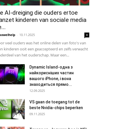
e AI-dreiging die ouders ertoe
anzet kinderen van sociale media
...
xwelhelp
-
10.11.2025
0
or veel ouders was het online delen van foto's van
n kinderen ooit een geaccepteerd en zelfs verwacht
derdeel van het ouderschap. Maar een...
Dynamic Island-одна з
найкорисніших частин
вашого iPhone, і вона
знаходиться прямо...
12.09.2025
VS gaan de toegang tot de
beste Nvidia-chips beperken
09.11.2025