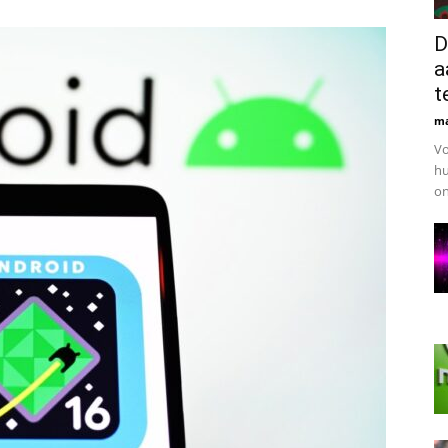
D
Reviews
a
te
ma
Vo
hu
on