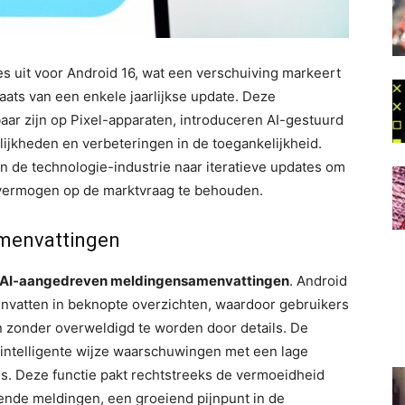
es uit voor Android 16, wat een verschuiving markeert
laats van een enkele jaarlijkse update. Deze
baar zijn op Pixel-apparaten, introduceren AI-gestuurd
jkheden en verbeteringen in de toegankelijkheid.
n de technologie-industrie naar iteratieve updates om
evermogen op de marktvraag te behouden.
amenvattingen
AI-aangedreven meldingensamenvattingen
. Android
envatten in beknopte overzichten, waardoor gebruikers
n zonder overweldigd te worden door details. De
 intelligente wijze waarschuwingen met een lage
tes. Deze functie pakt rechtstreeks de vermoeidheid
ende meldingen, een groeiend pijnpunt in de