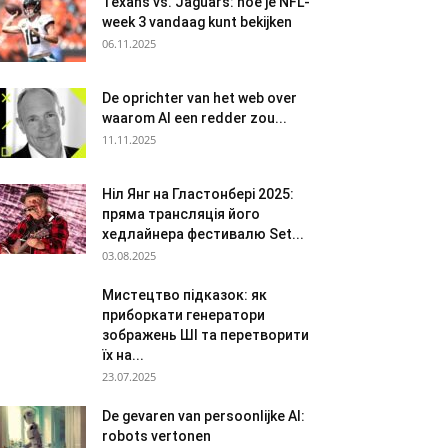
Texans vs. Jaguars: hoe je NFL-
week 3 vandaag kunt bekijken
06.11.2025
De oprichter van het web over
waarom AI een redder zou...
11.11.2025
Ніл Янг на Гластонбері 2025:
пряма трансляція його
хедлайнера фестивалю Set...
03.08.2025
Мистецтво підказок: як
приборкати генератори
зображень ШІ та перетворити
їх на...
23.07.2025
De gevaren van persoonlijke AI:
robots vertonen