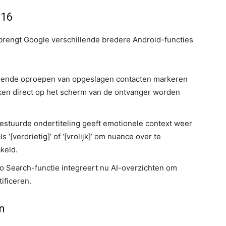
 16
brengt Google verschillende bredere Android-functies
mende oproepen van opgeslagen contacten markeren
zaken direct op het scherm van de ontvanger worden
gestuurde ondertiteling geeft emotionele context weer
s ‘[verdrietig]’ of ‘[vrolijk]’ om nuance over te
akeld.
to Search-functie integreert nu AI-overzichten om
tificeren.
n