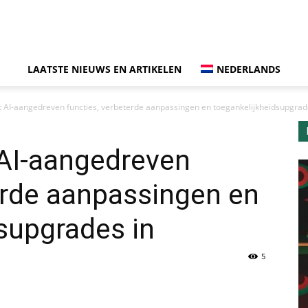
LAATSTE NIEUWS EN ARTIKELEN
NEDERLANDS
AI
dt AI-aangedreven functies, verbeterde aanpassingen en toegankelijkheidsupgrad
 AI-aangedreven
en
erde aanpassingen en
supgrades in
Gadget
5