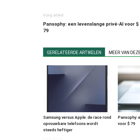
Vorig artikel
Pansophy: een levenslange privé-AI voor $
79
GERELATEERDE ARTIKELEN
MEER VAN DEZ
Samsung versus Apple: de race rond
Pansophy: e
opvouwbare telefoons wordt
voor $ 79
steeds heftiger