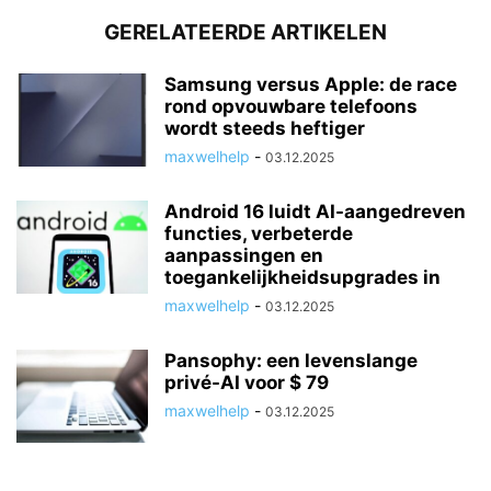
GERELATEERDE ARTIKELEN
Samsung versus Apple: de race
rond opvouwbare telefoons
wordt steeds heftiger
maxwelhelp
-
03.12.2025
Android 16 luidt AI-aangedreven
functies, verbeterde
aanpassingen en
toegankelijkheidsupgrades in
maxwelhelp
-
03.12.2025
Pansophy: een levenslange
privé-AI voor $ 79
maxwelhelp
-
03.12.2025