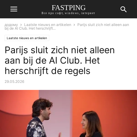
FASTPING
Все про софт, windows, інтернет
додому
Laatste nieuws en artikelen
Parijs sluit zich niet alleen aan
bij de AI Club. Het herschrijft...
Laatste nieuws en artikelen
Parijs sluit zich niet alleen
aan bij de AI Club. Het
herschrijft de regels
29.05.2026