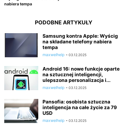
nabiera tempa
PODOBNE ARTYKUŁY
Samsung kontra Apple: Wyścig
na składane telefony nabiera
tempa
maxwelhelp
-
03.12.2025
Android 16: nowe funkcje oparte
na sztucznej inteligencji,
ulepszona personalizacja i...
maxwelhelp
-
03.12.2025
Pansofia: osobista sztuczna
inteligencja na całe życie za 79
USD
maxwelhelp
-
03.12.2025