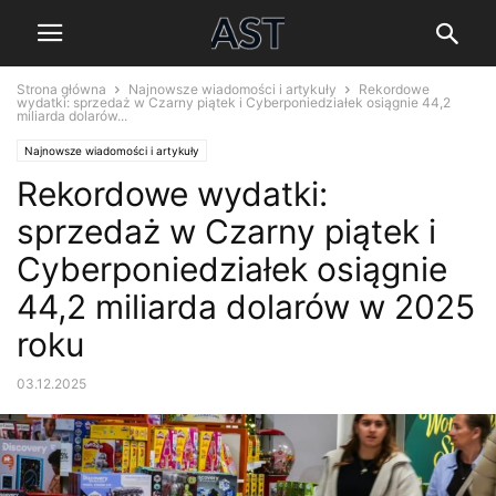
Strona główna
Najnowsze wiadomości i artykuły
Rekordowe
wydatki: sprzedaż w Czarny piątek i Cyberponiedziałek osiągnie 44,2
miliarda dolarów...
Najnowsze wiadomości i artykuły
Rekordowe wydatki:
sprzedaż w Czarny piątek i
Cyberponiedziałek osiągnie
44,2 miliarda dolarów w 2025
roku
03.12.2025