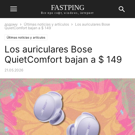
FASTPING
Все про софт, windows, інтернет
додому
Últimas noticias y artículos
Los auriculares Bose
QuietComfort bajan a $ 149
Últimas noticias y artículos
Los auriculares Bose
QuietComfort bajan a $ 149
21.05.2026