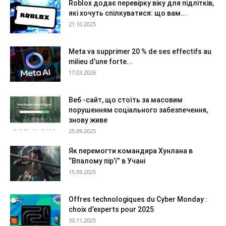
Roblox додає перевірку віку для підлітків,
які хочуть спілкуватися: що вам...
21.10.2025
Meta va supprimer 20 % de ses effectifs au
milieu d’une forte...
17.03.2026
Веб -сайт, що стоїть за масовим
порушенням соціального забезпечення,
знову живе
25.09.2025
Як перемогти командира Хунлана в
“Впалому пір’ї” в Учані
15.09.2025
Offres technologiques du Cyber ​​Monday :
choix d’experts pour 2025
30.11.2025