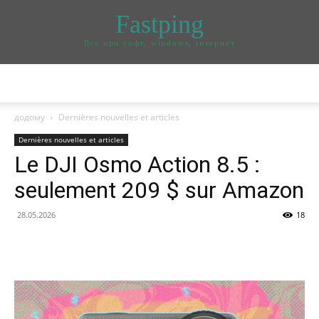
Fastping
Все про софт, windows, інтернет
додому
Dernières nouvelles et articles
Dernières nouvelles et articles
Le DJI Osmo Action 8.5 :
seulement 209 $ sur Amazon
28.05.2026
18