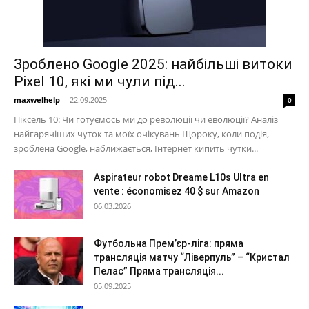
Зроблено Google 2025: найбільші витоки
Pixel 10, які ми чули під...
maxwelhelp
-
22.09.2025
0
Піксель 10: Чи готуємось ми до революції чи еволюції? Аналіз
найгарячіших чуток та моїх очікувань Щороку, коли подія,
зроблена Google, наближається, Інтернет кипить чутки...
Aspirateur robot Dreame L10s Ultra en
vente : économisez 40 $ sur Amazon
06.03.2026
Футбольна Прем’єр-ліга: пряма
трансляція матчу “Ліверпуль” – “Кристал
Пелас” Пряма трансляція...
05.09.2025