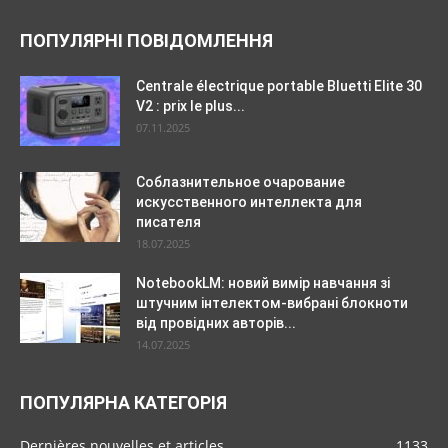
ПОПУЛЯРНІ ПОВІДОМЛЕННЯ
Centrale électrique portable Bluetti Elite 30
V2 : prix le plus...
07.11.2025
Соблазнительное очарование
искусственного интеллекта для
писателя
18.07.2025
NotebookLM: новий вимір навчання зі
штучним інтелектом-вибрані блокноти
від провідних авторів...
14.07.2025
ПОПУЛЯРНА КАТЕГОРІЯ
Dernières nouvelles et articles
1133