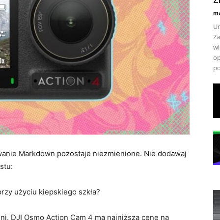
ma
Un
Za
wi
op
po
owanie Markdown pozostaje niezmienione. Nie dodawaj
stu:
rzy użyciu kiepskiego szkła?
eni. DJI Osmo Action Cam 4 ma najniższą cenę na