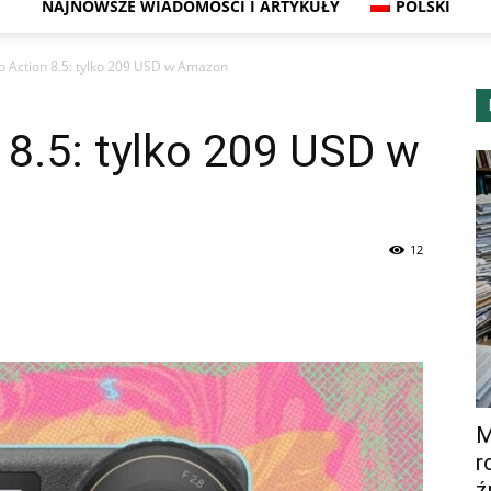
NAJNOWSZE WIADOMOŚCI I ARTYKUŁY
POLSKI
o Action 8.5: tylko 209 USD w Amazon
8.5: tylko 209 USD w
12
M
r
ź