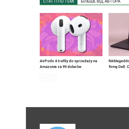
СТАТТІ ПО ТЕМІ
БІЛЬШЕ ВІД АВТОРА
AirPods 4 trafiły do sprzedaży na
RAMageddo
Amazonie za 99 dolarów
firmę Dell.