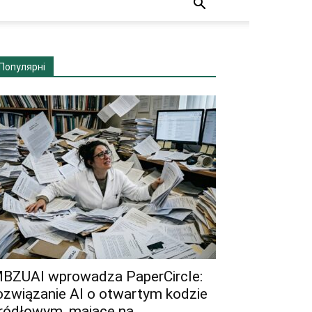
Популярні
BZUAI wprowadza PaperCircle:
ozwiązanie AI o otwartym kodzie
ródłowym, mające na...