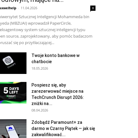
xwelhelp
-
11.04.2026
0
iwersytet Sztucznej Inteligencji Mohammeda bin
yeda (MBZUAI) wprowadził PaperCircle,
eloagentowy system sztucznej inteligencji typu
en source, zaprojektowany, aby pomóc badaczom
ruszać się po przytłaczającej...
Twoje konto bankowe w
chatbocie
18.05.2026
Pospiesz się, aby
zarezerwować miejsce na
TechCrunch Disrupt 2026:
zniżki na...
08.04.2026
Zdobądź Paramount+ za
darmo w Czarny Piątek — jak się
zakwalifikować...