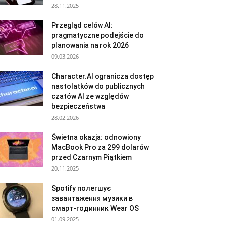
28.11.2025
Przegląd celów AI:
pragmatyczne podejście do
planowania na rok 2026
09.03.2026
Character.AI ogranicza dostęp
nastolatków do publicznych
czatów AI ze względów
bezpieczeństwa
28.02.2026
Świetna okazja: odnowiony
MacBook Pro za 299 dolarów
przed Czarnym Piątkiem
20.11.2025
Spotify полегшує
завантаження музики в
смарт-годинник Wear OS
01.09.2025