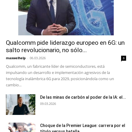
Qualcomm pide liderazgo europeo en 6G: un
salto revolucionario, no sólo...
maxwelhelp
-
06.03.2026
0
Qualcomm, un fabricante líder de semiconductores, está
impulsando un desarrollo e implementación agresivos de la
tecnología inalámbrica 6G para 2029, posicionándola como un
cambio...
De las minas de carbón al poder de la IA: el...
09.03.2026
Choque de la Premier League: carrera por el
título versus batalla...