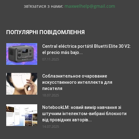
зв'язатися з нами:
maxwelhelp@gmail.com
ПОПУЛЯРНІ ПОВІДОМЛЕННЯ
Central eléctrica portátil Bluetti Elite 30 V2:
el precio más bajo...
07.11.2025
Соблазнительное очарование
искусственного интеллекта для
писателя
18.07.2025
NotebookLM: новий вимір навчання зі
штучним інтелектом-вибрані блокноти
від провідних авторів...
14.07.2025