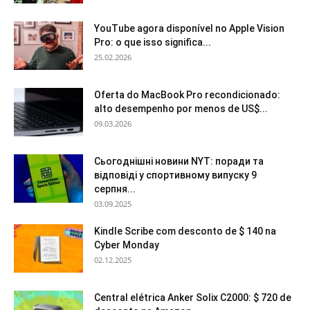
YouTube agora disponível no Apple Vision
Pro: o que isso significa...
25.02.2026
Oferta do MacBook Pro recondicionado:
alto desempenho por menos de US$...
09.03.2026
Сьогоднішні новини NYT: поради та
відповіді у спортивному випуску 9
серпня...
03.09.2025
Kindle Scribe com desconto de $ 140 na
Cyber ​​Monday
02.12.2025
Central elétrica Anker Solix C2000: $ 720 de