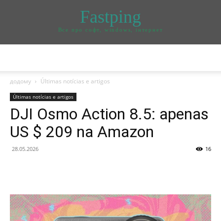
Fastping
Все про софт, windows, інтернет
додому
Últimas notícias e artigos
Últimas notícias e artigos
DJI Osmo Action 8.5: apenas
US $ 209 na Amazon
28.05.2026
16