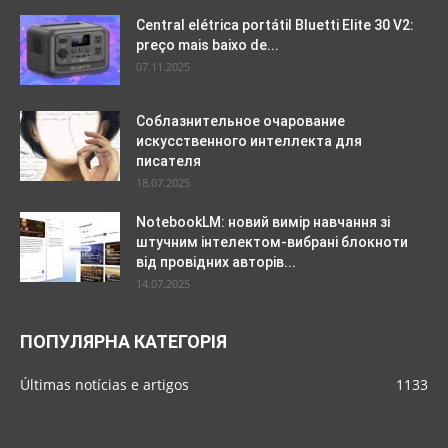
Central elétrica portátil Bluetti Elite 30 V2:
preço mais baixo de...
07.11.2025
Соблазнительное очарование
искусственного интеллекта для
писателя
18.07.2025
NotebookLM: новий вимір навчання зі
штучним інтелектом-вибрані блокноти
від провідних авторів...
14.07.2025
ПОПУЛЯРНА КАТЕГОРІЯ
Últimas notícias e artigos
1133