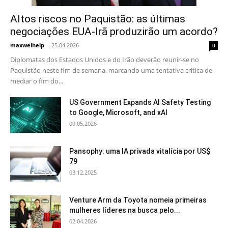
Altos riscos no Paquistão: as últimas
negociações EUA-Irã produzirão um acordo?
maxwelhelp
-
25.04.2026
0
Diplomatas dos Estados Unidos e do Irão deverão reunir-se no
Paquistão neste fim de semana, marcando uma tentativa crítica de
mediar o fim do...
US Government Expands AI Safety Testing
to Google, Microsoft, and xAI
09.05.2026
Pansophy: uma IA privada vitalícia por US$
79
03.12.2025
Venture Arm da Toyota nomeia primeiras
mulheres líderes na busca pelo...
02.04.2026