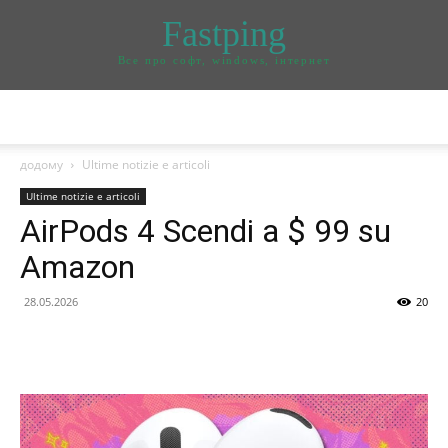
Fastping
Все про софт, windows, інтернет
додому
Ultime notizie e articoli
Ultime notizie e articoli
AirPods 4 Scendi a $ 99 su
Amazon
28.05.2026
20