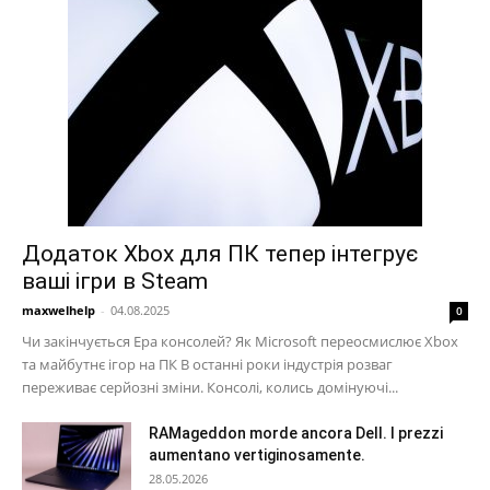
Додаток Xbox для ПК тепер інтегрує
ваші ігри в Steam
maxwelhelp
-
04.08.2025
0
Чи закінчується Ера консолей? Як Microsoft переосмислює Xbox
та майбутнє ігор на ПК В останні роки індустрія розваг
переживає серйозні зміни. Консолі, колись домінуючі...
RAMageddon morde ancora Dell. I prezzi
aumentano vertiginosamente.
28.05.2026