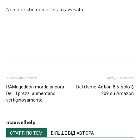
Non dire che non eri stato avvisato.
попередня стаття
наступна стаття
RAMageddon morde ancora
DJI Osmo Action 8.5: solo $
Dell. I prezzi aumentano
209 su Amazon
vertiginosamente.
maxwelhelp
СТАТТІ ПО ТЕМІ
БІЛЬШЕ ВІД АВТОРА