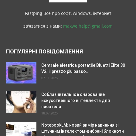
Fastping Все про софт, windows, інтернет
зв'язатися з нами:
maxwelhelp@gmail.com
ПОПУЛЯРНІ ПОВІДОМЛЕННЯ
Centrale elettrica portatile Bluetti Elite 30
V2: il prezzo più basso...
07.11.2025
Соблазнительное очарование
искусственного интеллекта для
писателя
18.07.2025
NotebookLM: новий вимір навчання зі
штучним інтелектом-вибрані блокноти