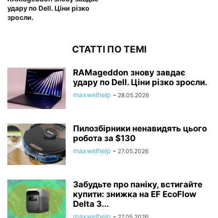
удару по Dell. Ціни різко
зросли.
СТАТТІ ПО ТЕМІ
RAMageddon знову завдає
удару по Dell. Ціни різко зросли.
maxwelhelp
-
28.05.2026
Пилозбірники ненавидять цього
робота за $130
maxwelhelp
-
27.05.2026
Забудьте про паніку, встигайте
купити: знижка на EF EcoFlow
Delta 3...
maxwelhelp
-
27.05.2026