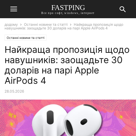
FASTPING
Все про софт, windows, інтернет
додому
Останні новини та статті
Найкраща пропозиція щодо
навушників: заощадьте 30 доларів на парі Apple AirPods 4
Останні новини та статті
Найкраща пропозиція щодо
навушників: заощадьте 30
доларів на парі Apple
AirPods 4
28.05.2026