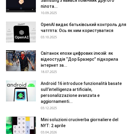
Samsung з’явився помічник другого
пілота...
10.09.2025
OpenAI видає батьківський контроль для
чатгпта: Ось як ним користуватися
03.10.2025
Світанок епохи цифрових ілюзій: як
відеостудія “Дор Бразерс” підкорила
інтернет за...
18.07.2025
Android 16 introduce funzionalità basate
sull’intelligenza artificiale,
personalizzazione avanzata e
aggiornamenti...
03.12.2025
Mini soluzioni cruciverba giornaliere del
NYT: 2 aprile
03.04.2026