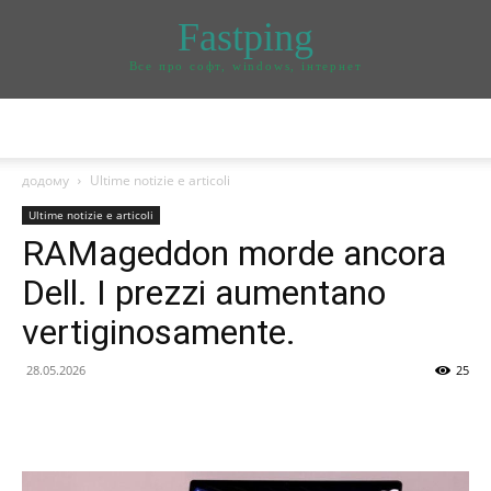
Fastping
Все про софт, windows, інтернет
додому
Ultime notizie e articoli
Ultime notizie e articoli
RAMageddon morde ancora
Dell. I prezzi aumentano
vertiginosamente.
28.05.2026
25