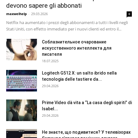
devono sapere gli abbonati
maxwelhelp
-
29.03.2026
0
Netflix ha aumentato i prezzi degli abbonamenti a tutti i livelli negli
Stati Uniti, con effetto immediato per i nuovi clienti ed entro il...
Соблазнительное очарование
искусственного интеллекта для
писателя
18.07.2025
Logitech G512 X: un salto ibrido nella
tecnologia delle tastiere da...
29.04.2026
Prime Video dà vita a “La casa degli spiriti” di
Isabel...
29.04.2026
Не знаєте, що подивитися? У телевізорах