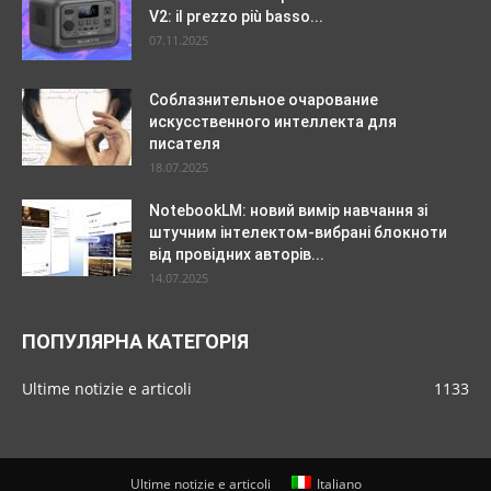
V2: il prezzo più basso...
07.11.2025
Соблазнительное очарование
искусственного интеллекта для
писателя
18.07.2025
NotebookLM: новий вимір навчання зі
штучним інтелектом-вибрані блокноти
від провідних авторів...
14.07.2025
ПОПУЛЯРНА КАТЕГОРІЯ
Ultime notizie e articoli
1133
Ultime notizie e articoli
Italiano