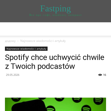
Fastping
Все про софт, windows, інтернет
додому
Najnowsze wiadomości i artykuły
Najnowsze wiadomości i artykuły
Spotify chce uchwycić chwile
z Twoich podcastów
29.05.2026
16