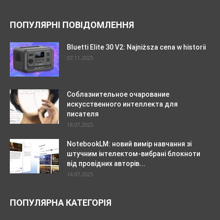
ПОПУЛЯРНІ ПОВІДОМЛЕННЯ
Bluetti Elite 30 V2: Najniższa cena w historii
07.11.2025
Соблазнительное очарование
искусственного интеллекта для
писателя
18.07.2025
NotebookLM: новий вимір навчання зі
штучним інтелектом-вибрані блокноти
від провідних авторів...
14.07.2025
ПОПУЛЯРНА КАТЕГОРІЯ