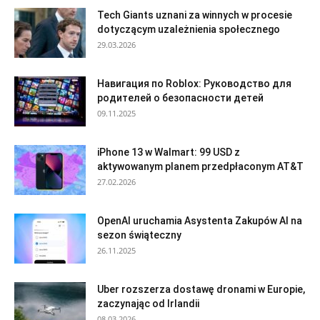
Tech Giants uznani za winnych w procesie
dotyczącym uzależnienia społecznego
29.03.2026
Навигация по Roblox: Руководство для
родителей о безопасности детей
09.11.2025
iPhone 13 w Walmart: 99 USD z
aktywowanym planem przedpłaconym AT&T
27.02.2026
OpenAI uruchamia Asystenta Zakupów AI na
sezon świąteczny
26.11.2025
Uber rozszerza dostawę dronami w Europie,
zaczynając od Irlandii
08.03.2026