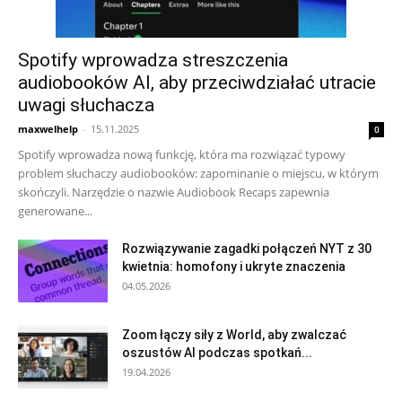
Spotify wprowadza streszczenia
audiobooków AI, aby przeciwdziałać utracie
uwagi słuchacza
maxwelhelp
-
15.11.2025
0
Spotify wprowadza nową funkcję, która ma rozwiązać typowy
problem słuchaczy audiobooków: zapominanie o miejscu, w którym
skończyli. Narzędzie o nazwie Audiobook Recaps zapewnia
generowane...
Rozwiązywanie zagadki połączeń NYT z 30
kwietnia: homofony i ukryte znaczenia
04.05.2026
Zoom łączy siły z World, aby zwalczać
oszustów AI podczas spotkań...
19.04.2026