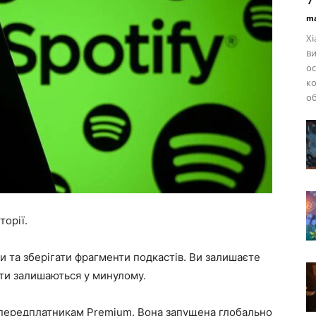
ma
Xi
ви
ос
ко
об
орії.
ти та зберігати фрагменти подкастів. Ви залишаєте
нти залишаються у минулому.
і передплатникам Premium. Вона запущена глобально