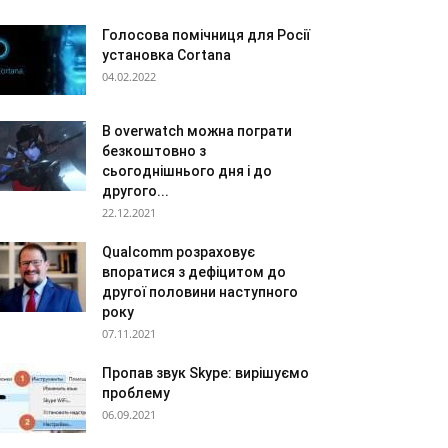
Голосова помічниця для Росії
установка Cortana
04.02.2022
В overwatch можна пограти
безкоштовно з
сьогоднішнього дня і до
другого...
22.12.2021
Qualcomm розраховує
впоратися з дефіцитом до
другої половини наступного
року
07.11.2021
Пропав звук Skype: вирішуємо
проблему
06.09.2021