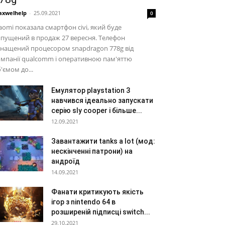
xwelhelp
-
25.09.2021
0
aomi показала смартфон civi, який буде
пущений в продаж 27 вересня. Телефон
нащений процесором snapdragon 778g від
мпанії qualcomm і оперативною пам'яттю
'ємом до...
Емулятор playstation 3
навчився ідеально запускати
серію sly cooper і більше...
12.09.2021
Завантажити tanks a lot (мод:
нескінченні патрони) на
андроїд
14.09.2021
Фанати критикують якість
ігор з nintendo 64 в
розширеній підписці switch...
29.10.2021