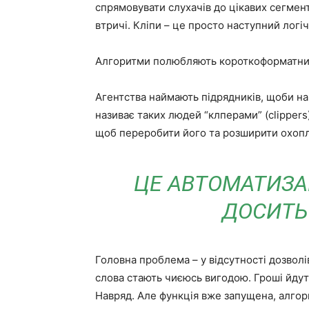
спрямовувати слухачів до цікавих сегменті
втричі. Кліпи – це просто наступний логі
Алгоритми полюбляють короткоформатний
Агентства наймають підрядників, щоби нар
називає таких людей “клперами” (clippers
щоб переробити його та розширити охоп
ЦЕ АВТОМАТИЗА
ДОСИТЬ
Головна проблема – у відсутності дозволів
слова стають чиєюсь вигодою. Гроші йдут
Навряд. Але функція вже запущена, алгори