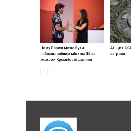
Чому Париж може бути
AI-щит GC
найважливішим містом ШІ за
загроза
межами Кремнієвої долини