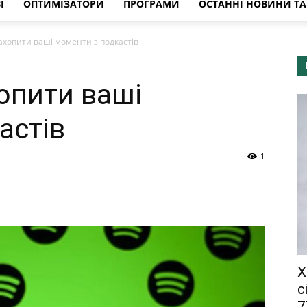
І
ОПТИМІЗАТОРИ
ПРОГРАМИ
ОСТАННІ НОВИНИ ТА 
захопити ваші моменти з подкастів
хопити ваші
астів
1
X
c
7