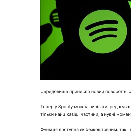
Середовище принесло новий поворот в іст
Тепер у Spotify можна вирізати, редагува
тільки найцікавіші частини, а нудні моме
Функція доступна як безкоштовним, так 