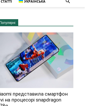
СТАТТІ
УКРАЇНСЬКА
Популярні
iaomi представила смартфон
ivi на процесорі snapdragon
78g