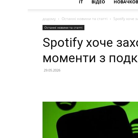
IT
ВІДЕО
НОВАЧКОВ
додому
Останні новини та статті
Spotify хоче 
Останні новини та статті
Spotify хоче за
моменти з подк
29.05.2026