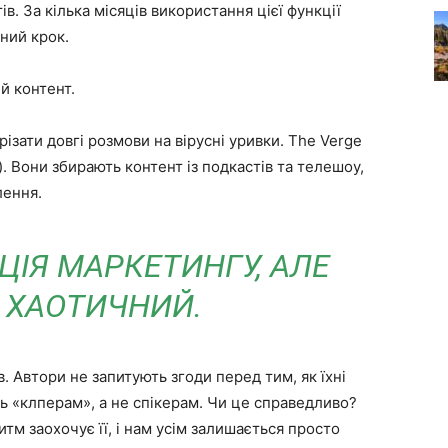
в. За кілька місяців використання цієї функції
чний крок.
 контент.
ізати довгі розмови на вірусні уривки. The Verge
). Вони збирають контент із подкастів та телешоу,
лення.
ЦІЯ МАРКЕТИНГУ, АЛЕ
 ХАОТИЧНИЙ.
. Автори не запитують згоди перед тим, як їхні
ь «клперам», а не спікерам. Чи це справедливо?
тм заохочує її, і нам усім залишається просто