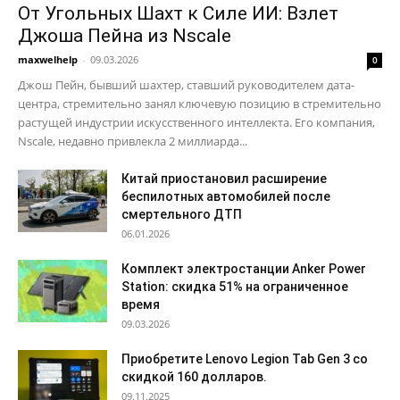
От Угольных Шахт к Силе ИИ: Взлет
Джоша Пейна из Nscale
maxwelhelp
-
09.03.2026
0
Джош Пейн, бывший шахтер, ставший руководителем дата-
центра, стремительно занял ключевую позицию в стремительно
растущей индустрии искусственного интеллекта. Его компания,
Nscale, недавно привлекла 2 миллиарда...
Китай приостановил расширение
беспилотных автомобилей после
смертельного ДТП
06.01.2026
Комплект электростанции Anker Power
Station: скидка 51% на ограниченное
время
09.03.2026
Приобретите Lenovo Legion Tab Gen 3 со
скидкой 160 долларов.
09.11.2025