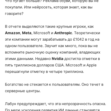
Что пугает больше? Реклама обуви, которую вы не
покупали. Или нейросеть, которая знает, как вы
говорите?
В отчете выделяются такие крупные игроки, как
Amazon
,
Meta
, Microsoft и
Anthropic
. Теоретически
эти компании могут зарабатывать до £1042 в год на
одном пользователе. Звучит как много, пока вы не
вспомните рыночную оценку компаний, владеющих
этими данными. Недавно
Nvidia
достигла отметки в
пять триллионов долларов США. Microsoft и Apple
перешагнули отметку в четыре триллиона.
Богатство не стекается к пользователям. Оно течет в
серверные центры.
Лабун предупреждает, что эта непрозрачность опасна.
По мере ускорения развития ИИ данные становятся