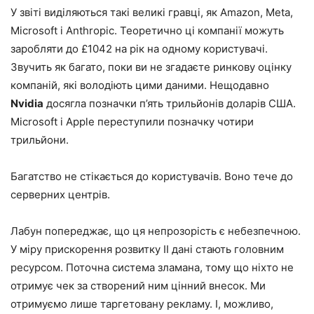
У звіті виділяються такі великі гравці, як Amazon, Meta,
Microsoft і Anthropic. Теоретично ці компанії можуть
заробляти до £1042 на рік на одному користувачі.
Звучить як багато, поки ви не згадаєте ринкову оцінку
компаній, які володіють цими даними. Нещодавно
Nvidia
досягла позначки п’ять трильйонів доларів США.
Microsoft і Apple переступили позначку чотири
трильйони.
Багатство не стікається до користувачів. Воно тече до
серверних центрів.
Лабун попереджає, що ця непрозорість є небезпечною.
У міру прискорення розвитку ІІ дані стають головним
ресурсом. Поточна система зламана, тому що ніхто не
отримує чек за створений ним цінний внесок. Ми
отримуємо лише таргетовану рекламу. І, можливо,