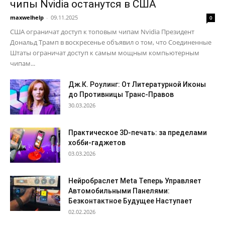
чипы Nvidia останутся в США
maxwelhelp
-
09.11.2025
0
США ограничат доступ к топовым чипам Nvidia Президент
Дональд Трамп в воскресенье объявил о том, что Соединенные
Штаты ограничат доступ к самым мощным компьютерным
чипам...
Дж.К. Роулинг: От Литературной Иконы
до Противницы Транс-Правов
30.03.2026
Практическое 3D-печать: за пределами
хобби-гаджетов
03.03.2026
Нейробраслет Meta Теперь Управляет
Автомобильными Панелями:
Безконтактное Будущее Наступает
02.02.2026