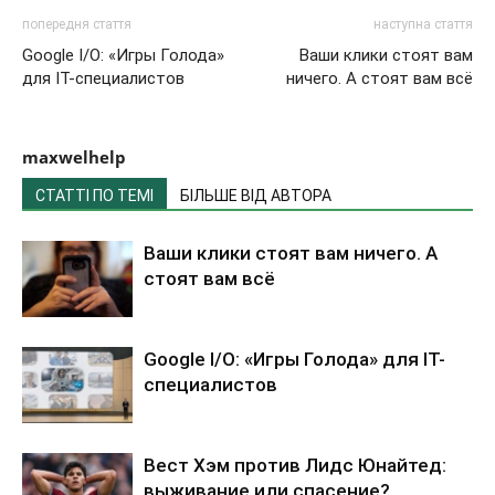
попередня стаття
наступна стаття
Google I/O: «Игры Голода»
Ваши клики стоят вам
для IT-специалистов
ничего. А стоят вам всё
maxwelhelp
СТАТТІ ПО ТЕМІ
БІЛЬШЕ ВІД АВТОРА
Ваши клики стоят вам ничего. А
стоят вам всё
Google I/O: «Игры Голода» для IT-
специалистов
Вест Хэм против Лидс Юнайтед:
выживание или спасение?