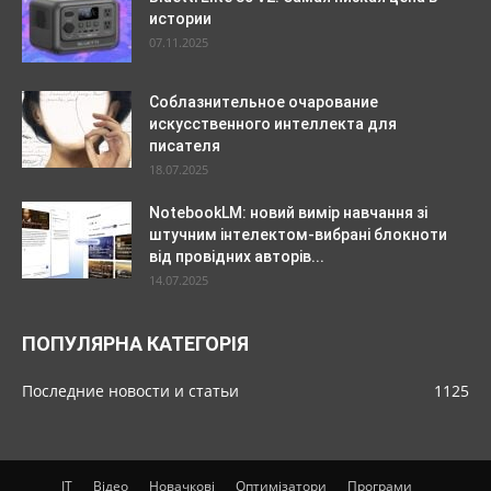
истории
07.11.2025
Соблазнительное очарование
искусственного интеллекта для
писателя
18.07.2025
NotebookLM: новий вимір навчання зі
штучним інтелектом-вибрані блокноти
від провідних авторів...
14.07.2025
ПОПУЛЯРНА КАТЕГОРІЯ
Последние новости и статьи
1125
IT
Відео
Новачкові
Оптимізатори
Програми