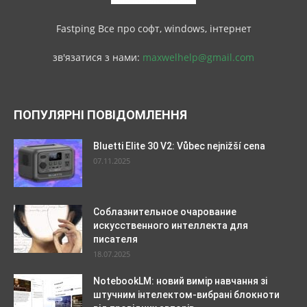
Fastping Все про софт, windows, інтернет
зв'язатися з нами:
maxwelhelp@gmail.com
ПОПУЛЯРНІ ПОВІДОМЛЕННЯ
Bluetti Elite 30 V2: Vůbec nejnižší cena
07.11.2025
Соблазнительное очарование
искусственного интеллекта для
писателя
18.07.2025
NotebookLM: новий вимір навчання зі
штучним інтелектом-вибрані блокноти