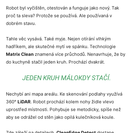
Robot byl vyčištěn, otestován a funguje jako nový. Tak
proč ta sleva? Protože se používá. Ale používaná v
dobrém stavu.
Tahle věc vysává. Také myje. Nejen otírání vlhkým
hadříkem, ale skutečné mytí ve spánku. Technologie
Matrix Clean
znamená více průchodů. Nenavrhuje, že by
do kuchyně stačil jeden kruh. Prochází dvakrát.
JEDEN KRUH MÁLOKDY STAČÍ.
Nechybí ani mapa areálu. Ke skenování podlahy využívá
360°
LiDAR
. Robot prochází kolem nohy židle vlevo
uprostřed místnosti. Pohybuje se metodicky, spíše než
aby se odrážel od stěn jako opilá kulečníková koule.
Zde záleží na detailech.
CleanEdge Detect
dostane