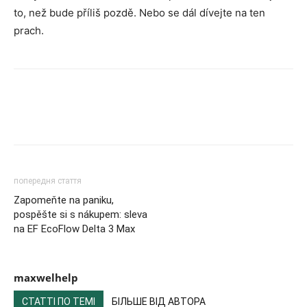
to, než bude příliš pozdě. Nebo se dál dívejte na ten
prach.
попередня стаття
Zapomeňte na paniku,
pospěšte si s nákupem: sleva
na EF EcoFlow Delta 3 Max
maxwelhelp
СТАТТІ ПО ТЕМІ
БІЛЬШЕ ВІД АВТОРА