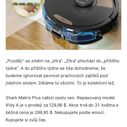
„Později“ se změní na „zítra“. „Zítra“ přechází do „příštího
týdne“. A do příštího týdne se tiše dohodneme, že
budeme ignorovat pevnost prachových zajíčků pod
jídelním stolem. Děláme to všichni. To je kolektivní lež.
Shark Matrix Plus nabízí cestu ven. Repasovaný model
třídy A je v prodeji za 129,96 $. Akce trvá do 31. května a
běžná cena je 299,95 $. Nekupujete podle emocí.
Kupujete si svůj čas.