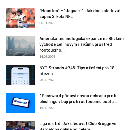
“Houston” – “Jaguars”: Jak dnes sledovat
zápas 3. kola NFL
06.11.2025
Americká technologická expanze na Blízkém
východě čelí novým rizikům uprostřed
rostoucího...
14.03.2026
NYT Strands #745: Tipy a řešení pro 18.
března
20.03.2026
1Password přidává novou ochranu proti
phishingu v boji proti rostoucímu počtu...
19.02.2026
Liga mistrů: Jak sledovat Club Brugge vs
Barcelona online po celém...