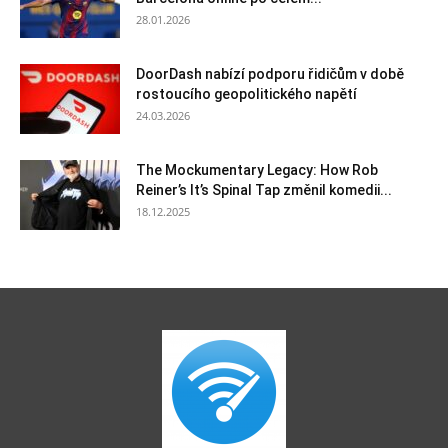
28.01.2026
DoorDash nabízí podporu řidičům v době
rostoucího geopolitického napětí
24.03.2026
The Mockumentary Legacy: How Rob
Reiner’s It’s Spinal Tap změnil komedii...
18.12.2025