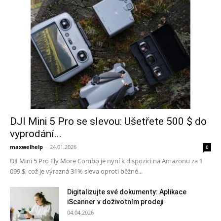
DJI Mini 5 Pro se slevou: Ušetřete 500 $ do
vyprodání...
maxwelhelp
-
24.01.2026
0
DJI Mini 5 Pro Fly More Combo je nyní k dispozici na Amazonu za 1
099 $, což je výrazná 31% sleva oproti běžné...
Digitalizujte své dokumenty: Aplikace
iScanner v doživotním prodeji
04.04.2026