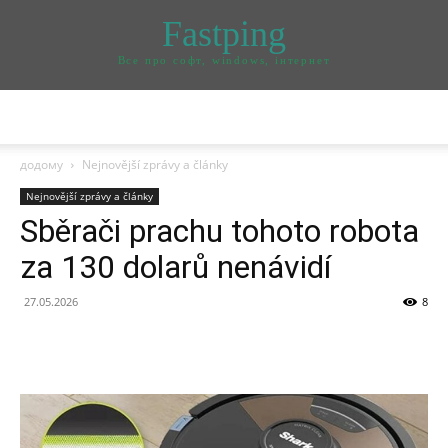
Fastping
Все про софт, windows, інтернет
додому
Nejnovější zprávy a články
Nejnovější zprávy a články
Sběrači prachu tohoto robota
za 130 dolarů nenávidí
27.05.2026
8