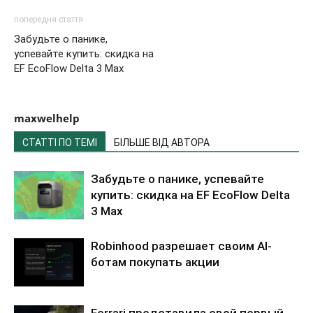
попередня стаття
Забудьте о панике,
успевайте купить: скидка на
EF EcoFlow Delta 3 Max
maxwelhelp
СТАТТІ ПО ТЕМІ
БІЛЬШЕ ВІД АВТОРА
Забудьте о панике, успевайте
купить: скидка на EF EcoFlow Delta
3 Max
Robinhood разрешает своим AI-
ботам покупать акции
Ferrari представила свой первый