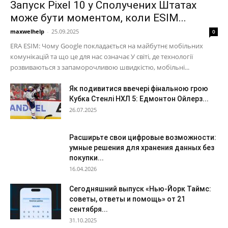
Запуск Pixel 10 у Сполучених Штатах
може бути моментом, коли ESIM...
maxwelhelp
-
25.09.2025
0
ERA ESIM: Чому Google покладається на майбутнє мобільних
комунікацій та що це для нас означає У світі, де технології
розвиваються з запаморочливою швидкістю, мобільні...
Як подивитися ввечері фінальною грою
Кубка Стенлі НХЛ 5: Едмонтон Ойлерз...
26.07.2025
Расширьте свои цифровые возможности:
умные решения для хранения данных без
покупки...
16.04.2026
Сегодняшний выпуск «Нью-Йорк Таймс:
советы, ответы и помощь» от 21
сентября...
31.10.2025