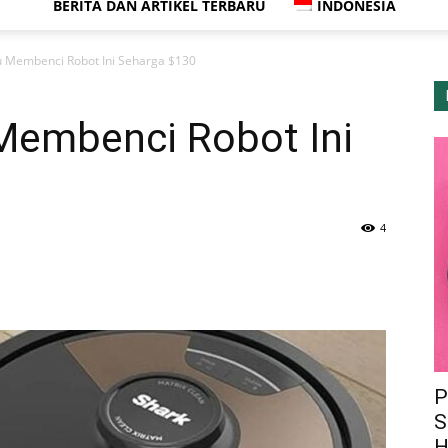
BERITA DAN ARTIKEL TERBARU
INDONESIA
tu Membenci Robot Ini Seharga $130
 Membenci Robot Ini
4
P
S
H