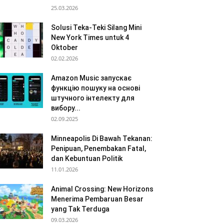
25.03.2026
Solusi Teka-Teki Silang Mini
New York Times untuk 4
Oktober
02.02.2026
Amazon Music запускає
функцію пошуку на основі
штучного інтелекту для
вибору...
02.09.2025
Minneapolis Di Bawah Tekanan:
Penipuan, Penembakan Fatal,
dan Kebuntuan Politik
11.01.2026
Animal Crossing: New Horizons
Menerima Pembaruan Besar
yang Tak Terduga
09.03.2026