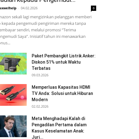
xwelhelp
-
04.02.2026
0
azon sekali lagi mengizinkan pelanggan memberi
p kepada pengemudi pengiriman mereka tanpa
mbayar sendiri, melalui promosi “Terima
ngemudi Saya”. Inisiatif tahun ini menawarkan
nus...
Paket Pembangkit Listrik Anker:
Diskon 51% untuk Waktu
Terbatas
09.03.2026
Memperluas Kapasitas HDMI
TV Anda: Solusi untuk Hiburan
Modern
02.02.2026
Meta Menghadapi Kalah di
Pengadilan Pertama dalam
Kasus Keselamatan Anak:
Juri...