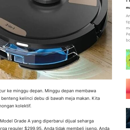
ma
Am
ti
me
Pe
bo
ncur ke minggu depan. Minggu depan membawa
benteng kelinci debu di bawah meja makan. Kita
ongan kolektif.
 Model Grade A yang diperbarui dijual seharga
harga reguler $299,95. Anda tidak membeli iseng. Anda