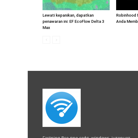
Lewati kepanikan, dapatkan
Robinhood 
penawaran ini: EF EcoFlow Delta 3
Anda Membe
Max
Fastping Все про софт, windows, інтернет