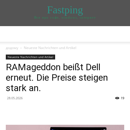
Fastping
Все про софт, windows, інтернет
додому
Neueste Nachrichten und Artikel
Neueste Nachrichten und Artikel
RAMageddon beißt Dell
erneut. Die Preise steigen
stark an.
28.05.2026
19