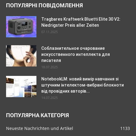
ПОПУЛЯРНІ ПОВІДОМЛЕННЯ
Tragbares Kraftwerk Bluetti Elite 30 V2:
Niedrigster Preis aller Zeiten
07.11.2025
Соблазнительное очарование
искусственного интеллекта для
писателя
18.07.2025
NotebookLM: новий вимір навчання зі
штучним інтелектом-вибрані блокноти
від провідних авторів...
14.07.2025
ПОПУЛЯРНА КАТЕГОРІЯ
Neueste Nachrichten und Artikel
1133