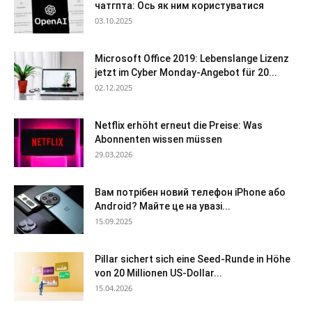
чатгпта: Ось як ним користуватися
03.10.2025
Microsoft Office 2019: Lebenslange Lizenz
jetzt im Cyber Monday-Angebot für 20...
02.12.2025
Netflix erhöht erneut die Preise: Was
Abonnenten wissen müssen
29.03.2026
Вам потрібен новий телефон iPhone або
Android? Майте це на увазі...
15.09.2025
Pillar sichert sich eine Seed-Runde in Höhe
von 20 Millionen US-Dollar...
15.04.2026