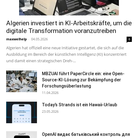
Algerien investiert in KI-Arbeitskräfte, um die
digitale Transformation voranzutreiben
maxwelhelp
-
04.05.2026
0
Algerien hat offiziell eine neue Initiative gestartet, die sich auf die
Ausbildung im Bereich der künstlichen Intelligenz (KI) konzentriert
und damit einen strategischen Dreh-...
MBZUAI führt PaperCircle ein: eine Open-
Source-KI-Lösung zur Bekämpfung der
Forschungsüberlastung
11.04.2026
Today’s Strands ist ein Hawaii-Urlaub
23.05.2026
OpenAI видає батьківський контроль для