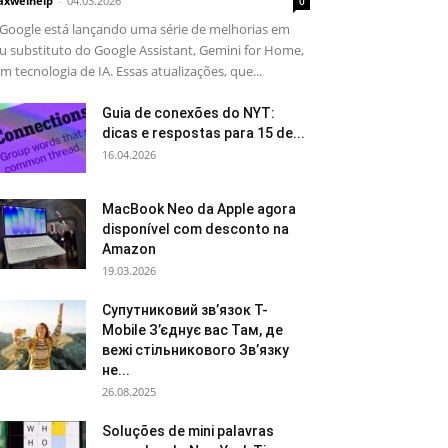
xwelhelp
-
04.03.2026
0
Google está lançando uma série de melhorias em
u substituto do Google Assistant, Gemini for Home,
m tecnologia de IA. Essas atualizações, que...
Guia de conexões do NYT:
dicas e respostas para 15 de...
16.04.2026
MacBook Neo da Apple agora
disponível com desconto na
Amazon
19.03.2026
Супутниковий зв’язок T-
Mobile З’єднує вас Там, де
вежі стільникового Зв’язку
не...
26.08.2025
Soluções de mini palavras