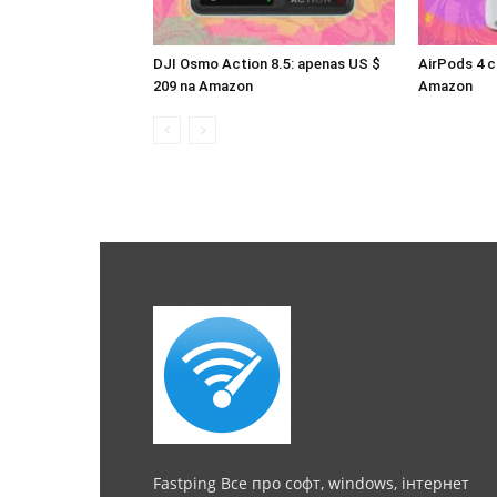
DJI Osmo Action 8.5: apenas US $
AirPods 4 c
209 na Amazon
Amazon
Fastping Все про софт, windows, інтернет