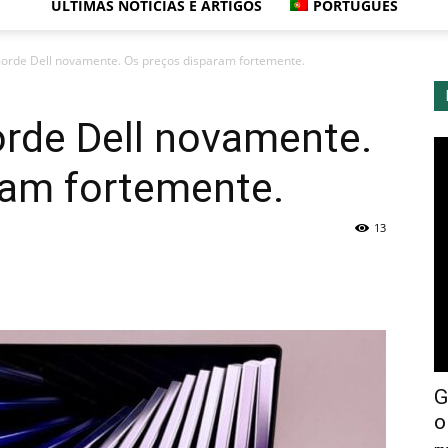
ÚLTIMAS NOTÍCIAS E ARTIGOS
PORTUGUÊS
de Dell novamente. Os preços disparam fortemente.
de Dell novamente.
ram fortemente.
13
G
o