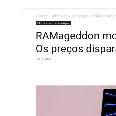
додому
Últimas notícias e artigos
RAMageddon mor
Últimas notícias e artigos
RAMageddon mor
Os preços dispa
28.05.2026