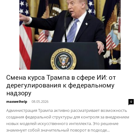
Смена курса Трампа в сфере ИИ: от
дерегулирования к федеральному
надзору
maxwelhelp
-
08.05.2026
0
Администрация Трампа активно рассматривает возможность
создания федеральной структуры для контроля за внедрением
новых моделей искусственного интеллекта. Это решение
знаменует собой значительный поворот в подходе...