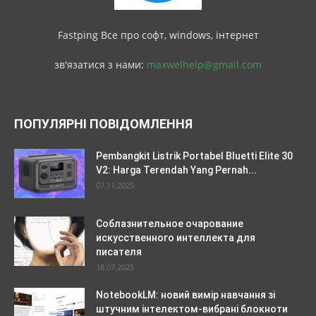
Fastping Все про софт, windows, інтернет
зв'язатися з нами:
maxwelhelp@gmail.com
ПОПУЛЯРНІ ПОВІДОМЛЕННЯ
Pembangkit Listrik Portabel Bluetti Elite 30
V2: Harga Terendah Yang Pernah...
07.11.2025
Соблазнительное очарование
искусственного интеллекта для
писателя
18.07.2025
NotebookLM: новий вимір навчання зі
штучним інтелектом-вибрані блокноти