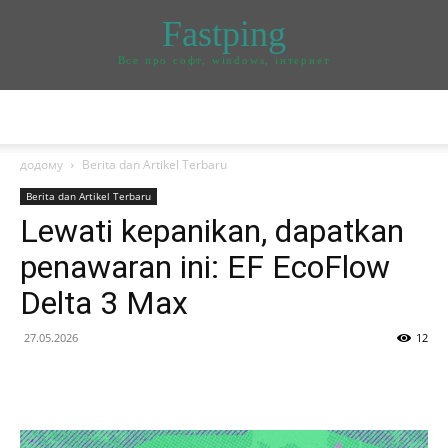
Fastping
Все про софт, windows, інтернет
додому
Berita dan Artikel Terbaru
Berita dan Artikel Terbaru
Lewati kepanikan, dapatkan
penawaran ini: EF EcoFlow
Delta 3 Max
27.05.2026
12