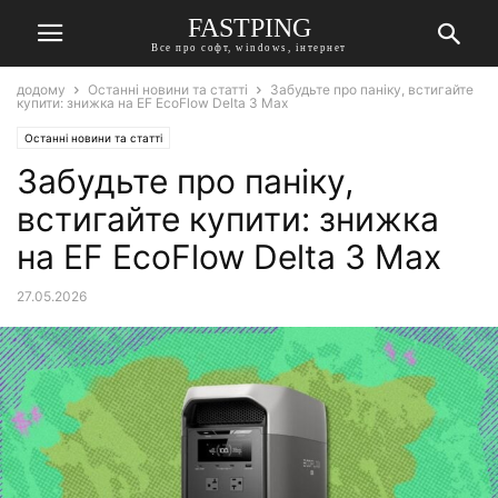
FASTPING
Все про софт, windows, інтернет
додому
Останні новини та статті
Забудьте про паніку, встигайте
купити: знижка на EF EcoFlow Delta 3 Max
Останні новини та статті
Забудьте про паніку,
встигайте купити: знижка
на EF EcoFlow Delta 3 Max
27.05.2026