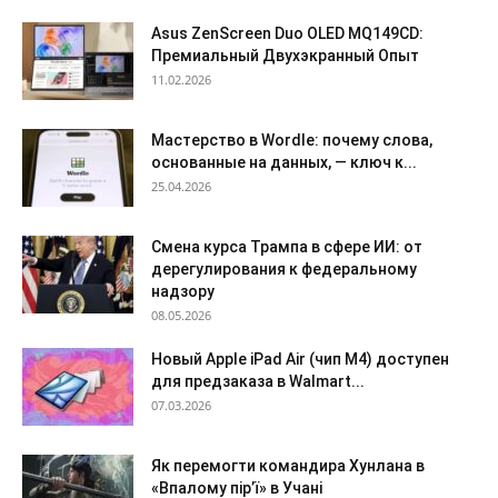
Asus ZenScreen Duo OLED MQ149CD:
Премиальный Двухэкранный Опыт
11.02.2026
Мастерство в Wordle: почему слова,
основанные на данных, — ключ к...
25.04.2026
Смена курса Трампа в сфере ИИ: от
дерегулирования к федеральному
надзору
08.05.2026
Новый Apple iPad Air (чип M4) доступен
для предзаказа в Walmart...
07.03.2026
Як перемогти командира Хунлана в
«Впалому пір’ї» в Учані