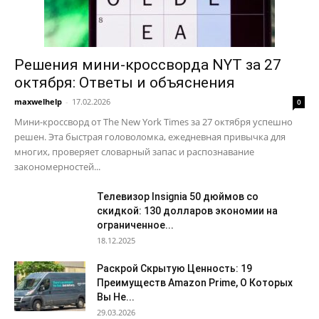
Решения мини-кроссворда NYT за 27
октября: Ответы и объяснения
maxwelhelp
-
17.02.2026
0
Мини-кроссворд от The New York Times за 27 октября успешно
решен. Эта быстрая головоломка, ежедневная привычка для
многих, проверяет словарный запас и распознавание
закономерностей...
Телевизор Insignia 50 дюймов со
скидкой: 130 долларов экономии на
ограниченное...
18.12.2025
Раскрой Скрытую Ценность: 19
Преимуществ Amazon Prime, О Которых
Вы Не...
29.03.2026