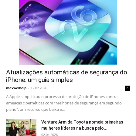
Atualizações automáticas de segurança do
iPhone: um guia simples
maxwelhelp
-
12.02.2026
0
A Apple simplificou o processo de proteção de iPhones contra
ameaças cibernéticas com "Melhorias de segurança em segundo
plano", um recurso que baixa e...
Venture Arm da Toyota nomeia primeiras
mulheres líderes na busca pelo...
02.04.2026