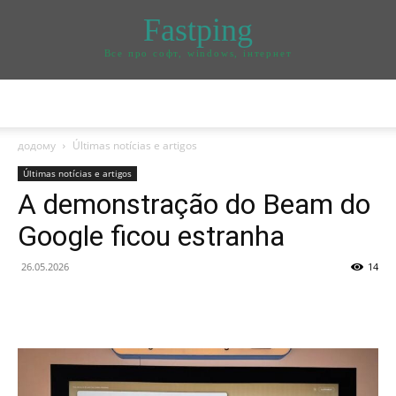
Fastping
Все про софт, windows, інтернет
додому
Últimas notícias e artigos
Últimas notícias e artigos
A demonstração do Beam do
Google ficou estranha
26.05.2026
14