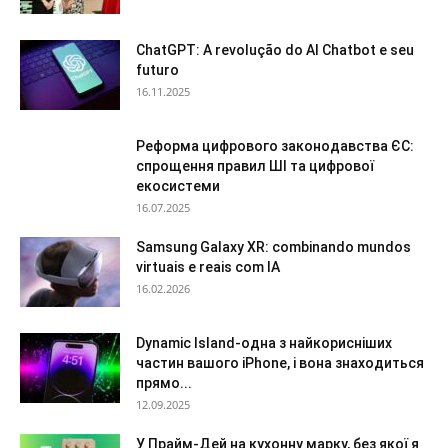
ChatGPT: A revolução do AI Chatbot e seu
futuro
16.11.2025
Реформа цифрового законодавства ЄС:
спрощення правил ШІ та цифрової
екосистеми
16.07.2025
Samsung Galaxy XR: combinando mundos
virtuais e reais com IA
16.02.2026
Dynamic Island-одна з найкорисніших
частин вашого iPhone, і вона знаходиться
прямо...
12.09.2025
У Прайм-Дей на кухонну марку, без якої я