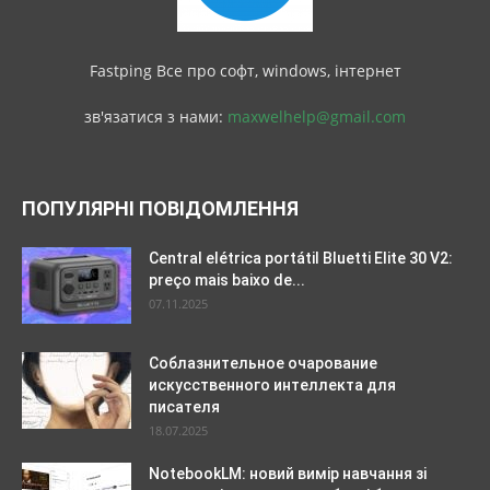
Fastping Все про софт, windows, інтернет
зв'язатися з нами:
maxwelhelp@gmail.com
ПОПУЛЯРНІ ПОВІДОМЛЕННЯ
Central elétrica portátil Bluetti Elite 30 V2:
preço mais baixo de...
07.11.2025
Соблазнительное очарование
искусственного интеллекта для
писателя
18.07.2025
NotebookLM: новий вимір навчання зі