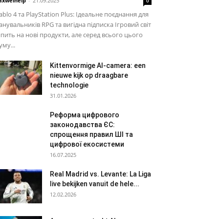
xwelhelp
-
21.09.2025
0
ablo 4 та PlayStation Plus: Ідеальне поєднання для
нувальників RPG та вигідна підписка Ігровий світ
пить на нові продукти, але серед всього цього
му...
Kittenvormige AI-camera: een
nieuwe kijk op draagbare
technologie
31.01.2026
Реформа цифрового
законодавства ЄС:
спрощення правил ШІ та
цифрової екосистеми
16.07.2025
Real Madrid vs. Levante: La Liga
live bekijken vanuit de hele...
12.02.2026