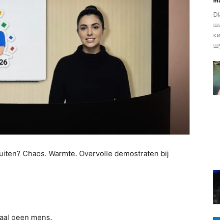
ma
Di
ша
ки
шу
Buiten? Chaos. Warmte. Overvolle demostraten bij
maal geen mens.