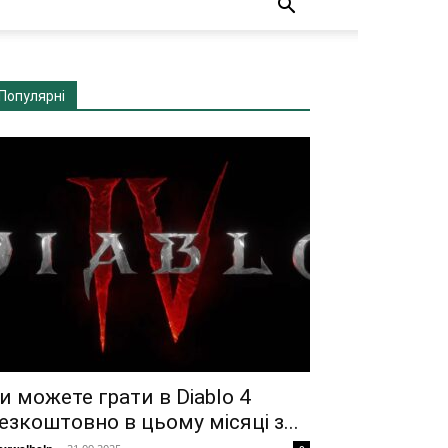
Популярні
и можете грати в Diablo 4
езкоштовно в цьому місяці з...