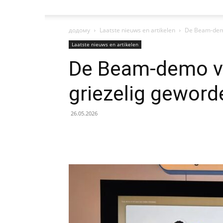
додому
Laatste nieuws en artikelen
De Beam-demo
Laatste nieuws en artikelen
De Beam-demo va
griezelig geword
26.05.2026