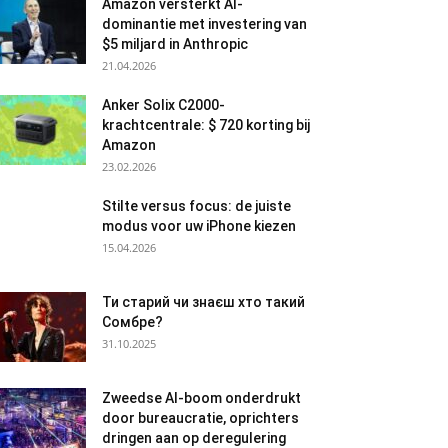
Amazon versterkt AI-
dominantie met investering van
$5 miljard in Anthropic
21.04.2026
Anker Solix C2000-
krachtcentrale: $ 720 korting bij
Amazon
23.02.2026
Stilte versus focus: de juiste
modus voor uw iPhone kiezen
15.04.2026
Ти старий чи знаєш хто такий
Сомбре?
31.10.2025
Zweedse AI-boom onderdrukt
door bureaucratie, oprichters
dringen aan op deregulering