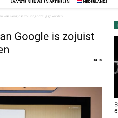
LAATSTE NIEUWS EN ARTIKELEN
NEDERLANDS
 van Google is zojuist griezelig geworden
n Google is zojuist
en
28
В
б