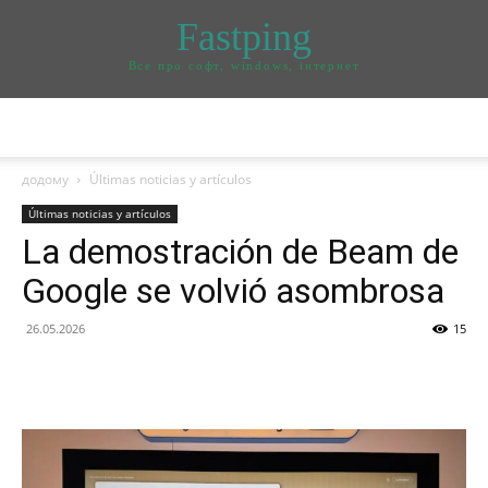
Fastping
Все про софт, windows, інтернет
додому
Últimas noticias y artículos
Últimas noticias y artículos
La demostración de Beam de
Google se volvió asombrosa
26.05.2026
15