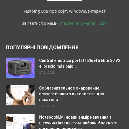
Fastping Все про софт, windows, інтернет
зв'язатися з нами:
maxwelhelp@gmail.com
ПОПУЛЯРНІ ПОВІДОМЛЕННЯ
Central eléctrica portátil Bluetti Elite 30 V2:
el precio más bajo...
07.11.2025
Соблазнительное очарование
искусственного интеллекта для
писателя
18.07.2025
NotebookLM: новий вимір навчання зі
штучним інтелектом-вибрані блокноти
від провідних авторів...