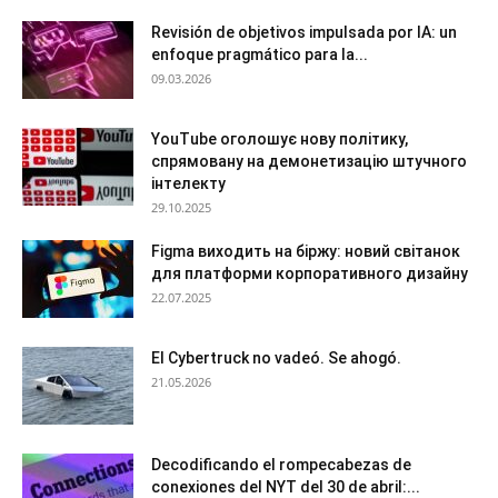
Revisión de objetivos impulsada por IA: un
enfoque pragmático para la...
09.03.2026
YouTube оголошує нову політику,
спрямовану на демонетизацію штучного
інтелекту
29.10.2025
Figma виходить на біржу: новий світанок
для платформи корпоративного дизайну
22.07.2025
El Cybertruck no vadeó. Se ahogó.
21.05.2026
Decodificando el rompecabezas de
conexiones del NYT del 30 de abril:...