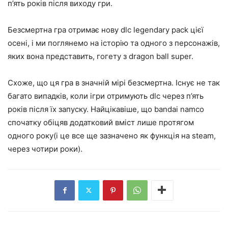
п’ять років після виходу гри.
Безсмертна гра отримає нову dlc legendary pack цієї
осені, і ми поглянемо на історію та одного з персонажів,
яких вона представить, гогету з dragon ball super.
Схоже, що ця гра в значній мірі безсмертна. Існує не так
багато випадків, коли ігри отримують dlc через п’ять
років після їх запуску. Найцікавіше, що bandai namco
спочатку обіцяв додатковий вміст лише протягом
одного року(і це все ще зазначено як функція на steam,
через чотири роки).