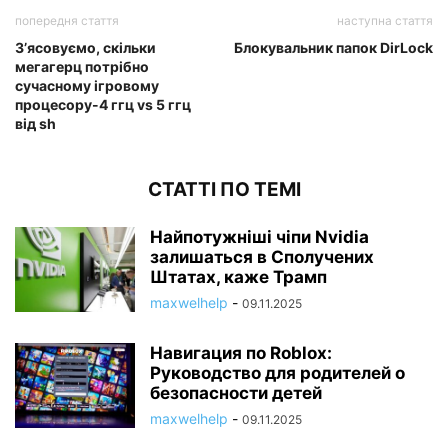
попередня стаття
наступна стаття
З’ясовуємо, скільки
Блокувальник папок DirLock
мегагерц потрібно
сучасному ігровому
процесору-4 ггц vs 5 ггц
від sh
СТАТТІ ПО ТЕМІ
Найпотужніші чіпи Nvidia
залишаться в Сполучених
Штатах, каже Трамп
maxwelhelp
-
09.11.2025
Навигация по Roblox:
Руководство для родителей о
безопасности детей
maxwelhelp
-
09.11.2025