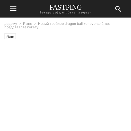
FASTPING
Все про софт, windows, інтернет
додому
Різне
Новий трейлер dragon ball xenoverse 2, що
представляє гогету
Різне