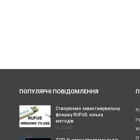
ПОПУЛЯРНІ ПОВІДОМЛЕННЯ
П
Створюємо завантажувальну
Р
флешку RUFUS: кілька
Іг
методів
31.12.2021
W
IT