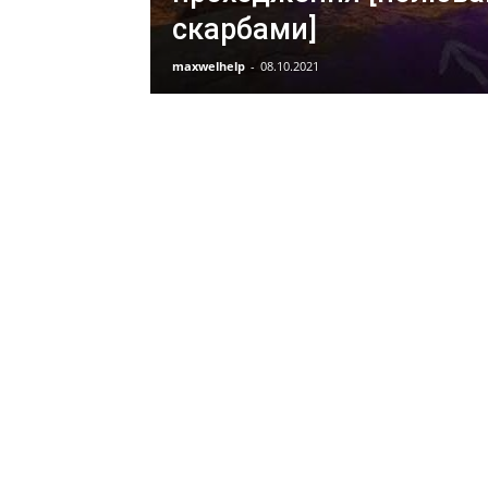
скарбами]
maxwelhelp
-
08.10.2021