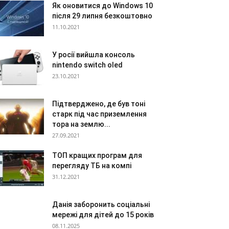
Як оновитися до Windows 10
після 29 липня безкоштовно
11.10.2021
У росії вийшла консоль
nintendo switch oled
23.10.2021
Підтверджено, де був тоні
старк під час приземлення
тора на землю...
27.09.2021
ТОП кращих програм для
перегляду ТБ на компі
31.12.2021
Данія заборонить соціальні
мережі для дітей до 15 років
08.11.2025