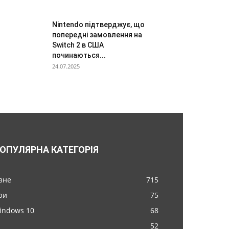
Nintendo підтверджує, що
попередні замовлення на
Switch 2 в США
починаються...
24.07.2025
ОПУЛЯРНА КАТЕГОРІЯ
ізне
715
ри
75
indows 10
68
52