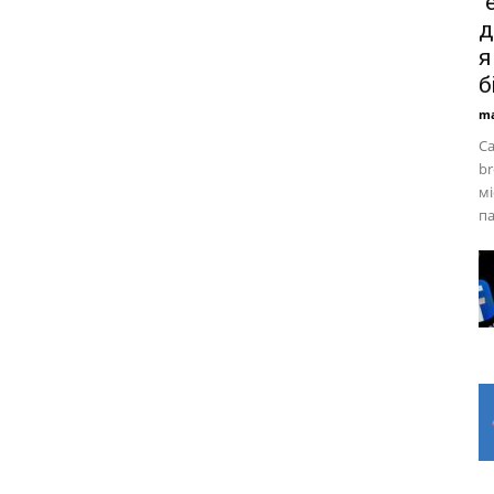
“
д
я
б
ma
Са
br
мі
па