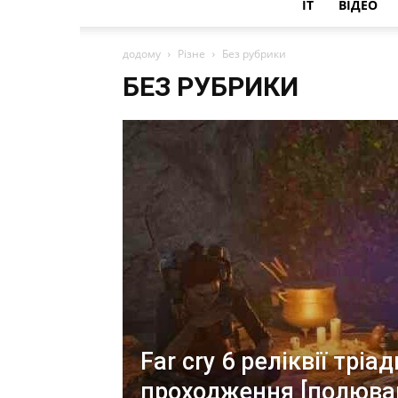
IT
ВІДЕО
додому
Різне
Без рубрики
БЕЗ РУБРИКИ
Far cry 6 реліквії тріад
проходження [полюва