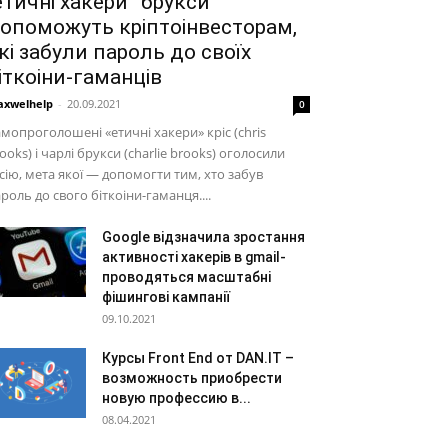
етичні хакери” брукси
опоможуть кріптоінвесторам,
кі забули пароль до своїх
іткоіни-гаманців
xwelhelp
-
20.09.2021
0
мопроголошені «етичні хакери» кріс (chris
ooks) і чарлі брукси (charlie brooks) оголосили
сію, мета якої — допомогти тим, хто забув
роль до свого біткоіни-гаманця....
Google відзначила зростання
активності хакерів в gmail-
проводяться масштабні
фішингові кампанії
09.10.2021
Курсы Front End от DAN.IT –
возможность приобрести
новую профессию в...
08.04.2021