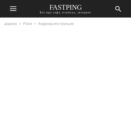
FASTPING
Все про софт, windows, інтернет
додому
Різне
Андроид инструкции