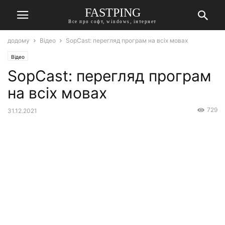
FASTPING
Все про софт, windows, інтернет
додому
Відео
SopCast: перегляд програм на всіх мовах
Відео
SopCast: перегляд програм
на всіх мовах
729
31.12.2021