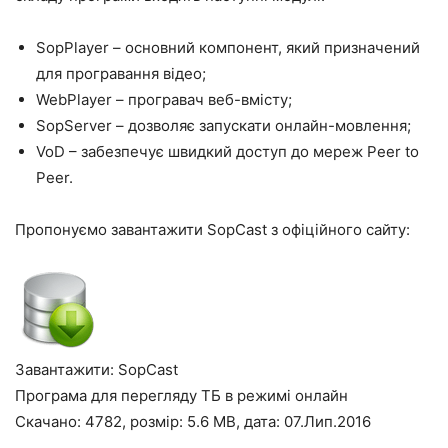
SopPlayer
–
основний
компонент
,
який
призначений
для
програвання
відео
;
WebPlayer – програвач веб-вмісту;
SopServer – дозволяє запускати онлайн-мовлення;
VoD
–
забезпечує
швидкий
доступ
до
мереж
Peer
to
Peer
.
Пропонуємо завантажити SopCast з офіційного сайту:
Завантажити: SopCast
Програма для перегляду ТБ в режимі онлайн
Скачано: 4782, розмір: 5.6 MB, дата: 07.Лип.2016