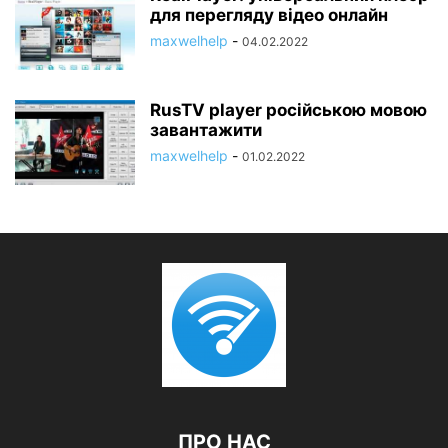
для перегляду відео онлайн
maxwelhelp
-
04.02.2022
RusTV player російською мовою
завантажити
maxwelhelp
-
01.02.2022
ПРО НАС