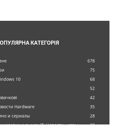
ОПУЛЯРНА КАТЕГОРІЯ
ізне
678
ри
75
indows 10
68
52
овачкові
42
овости Hardware
35
ино и сериалы
28
ехнологии и рынок IT. Новости - игры
28
гры
27