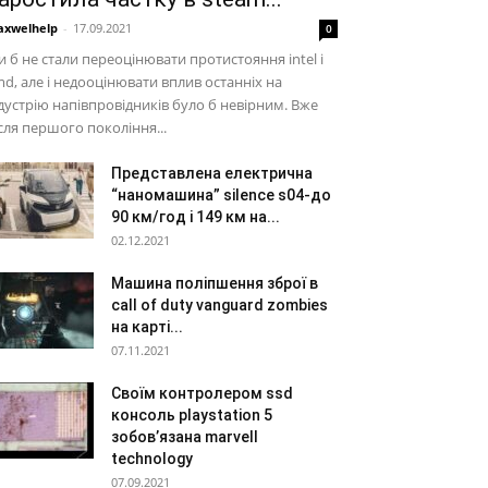
xwelhelp
-
17.09.2021
0
 б не стали переоцінювати протистояння intel і
d, але і недооцінювати вплив останніх на
дустрію напівпровідників було б невірним. Вже
сля першого покоління...
Представлена електрична
“наномашина” silence s04-до
90 км/год і 149 км на...
02.12.2021
Машина поліпшення зброї в
call of duty vanguard zombies
на карті...
07.11.2021
Своїм контролером ssd
консоль playstation 5
зобов’язана marvell
technology
07.09.2021