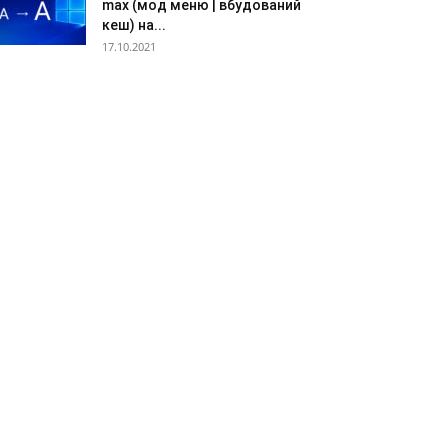
max (мод меню | вбудований
кеш) на...
17.10.2021