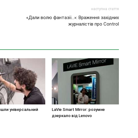
наступна стаття
«Дали волю фантазії…»: Враження західних
журналістів про Control
йшли універсальний
LaVie Smart Mirror: розумне
дзеркало від Lenovo