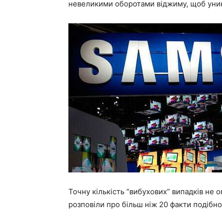
невеликими оборотами віджиму, щоб уник
Точну кількість “вибухових” випадків не
розповіли про більш ніж 20 факти подібно