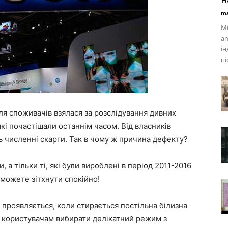
ma
Ми
am
ін
пі
ля споживачів взялася за розслідування дивних
кі почастішали останнім часом. Від власників
ь численні скарги. Так в чому ж причина дефекту?
 а тільки ті, які були вироблені в період 2011-2016
можете зітхнути спокійно!
а проявляється, коли стирається постільна білизна
ть користувачам вибирати делікатний режим з