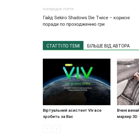
попередня стаття
Гайд Sekiro Shadows Die Twice – корисні
поради по проходженню гри
СТАТТІ ПО ТЕМІ
БІЛЬШЕ ВІД АВТОРА
Віртуальний асистент Viv все
Вчені вина
зробить за Вас
маркер 3D