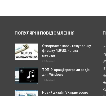
ПОПУЛЯРНІ ПОВІДОМЛЕННЯ
П
Створюємо завантажувальну
Р
флешку RUFUS: кілька
Іг
методів
31.12.2021
W
IT
ТОП-9: кращі програми радіо
для Windows
Н
11.12.2021
Н
К
Новий дизайн VK примусово
Т
навязують
08.11.2021
И