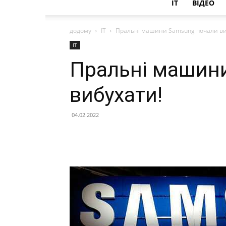
IT
ВІДЕО
додому
IT
Пральні машини Samsung почали ви
IT
Пральні машин
вибухати!
04.02.2022