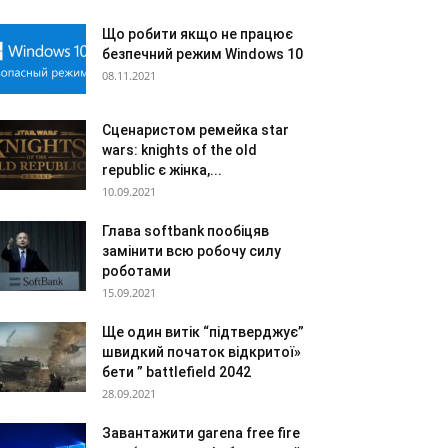
Що робити якщо не працює
безпечний режим Windows 10
08.11.2021
Сценаристом ремейка star
wars: knights of the old
republic є жінка,...
10.09.2021
Глава softbank пообіцяв
замінити всю робочу силу
роботами
15.09.2021
Ще один витік “підтверджує”
швидкий початок відкритої»
бети ” battlefield 2042
28.09.2021
Завантажити garena free fire