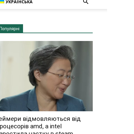
УКРАЇНСЬКА
Популярні
еймери відмовляються від
роцесорів amd, а intel
аростила частку в steam...