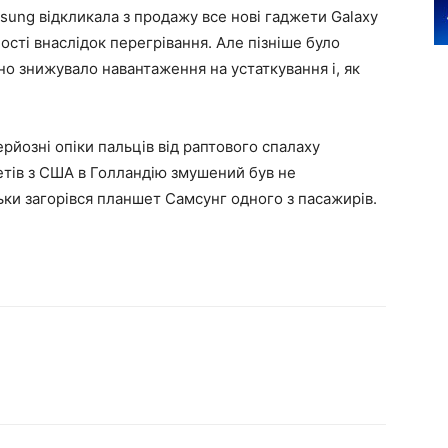
sung відкликала з продажу все нові гаджети Galaxy
сті внаслідок перегрівання. Але пізніше було
о знижувало навантаження на устаткування і, як
ерйозні опіки пальців від раптового спалаху
етів з США в Голландію змушений був не
ьки загорівся планшет Самсунг одного з пасажирів.