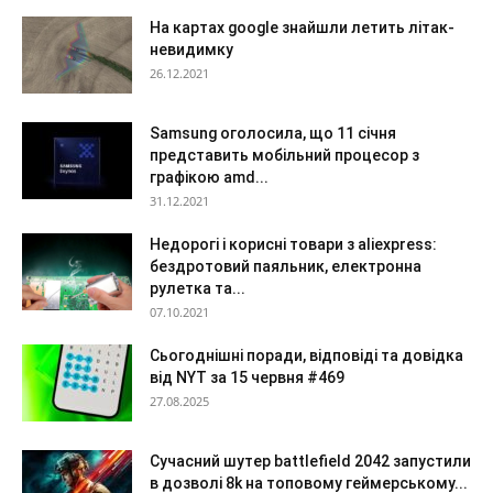
На картах google знайшли летить літак-
невидимку
26.12.2021
Samsung оголосила, що 11 січня
представить мобільний процесор з
графікою amd...
31.12.2021
Недорогі і корисні товари з aliexpress:
бездротовий паяльник, електронна
рулетка та...
07.10.2021
Сьогоднішні поради, відповіді та довідка
від NYT за 15 червня #469
27.08.2025
Сучасний шутер battlefield 2042 запустили
в дозволі 8k на топовому геймерському...