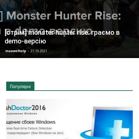
[стрім] monster hunter rise: граємо в
demo-версію
maxwelhelp
-
21.10.2021
Популярні