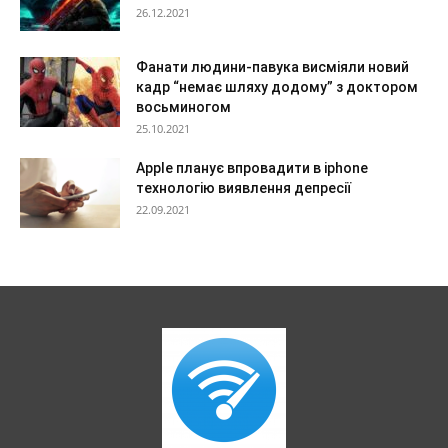
26.12.2021
Фанати людини-павука висміяли новий
кадр “немає шляху додому” з доктором
восьминогом
25.10.2021
Apple планує впровадити в iphone
технологію виявлення депресії
22.09.2021