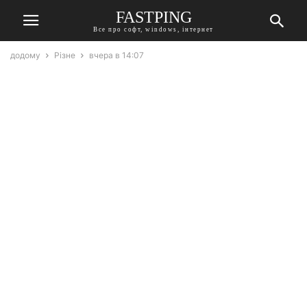
FASTPING
Все про софт, windows, інтернет
додому
Різне
вчера в 14:07