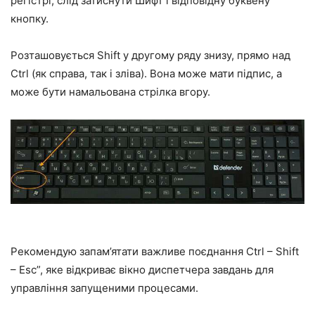
регістрі, слід затиснути Шифт і відповідну буквену
кнопку.
Розташовується Shift у другому ряду знизу, прямо над
Ctrl (як справа, так і зліва). Вона може мати підпис, а
може бути намальована стрілка вгору.
Рекомендую запам’ятати важливе поєднання Ctrl – Shift
– Esc”, яке відкриває вікно диспетчера завдань для
управління запущеними процесами.