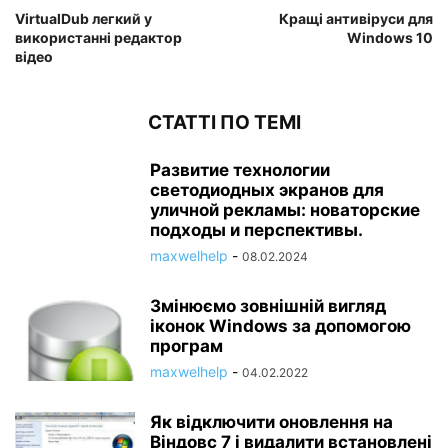
VirtualDub легкий у
Кращі антивіруси для
використанні редактор
Windows 10
відео
СТАТТІ ПО ТЕМІ
Развитие технологии
светодиодных экранов для
уличной рекламы: новаторские
подходы и перспективы.
maxwelhelp
-
08.02.2024
Змінюємо зовнішній вигляд
іконок Windows за допомогою
програм
maxwelhelp
-
04.02.2022
Як відключити оновлення на
Віндовс 7 і видалити встановлені