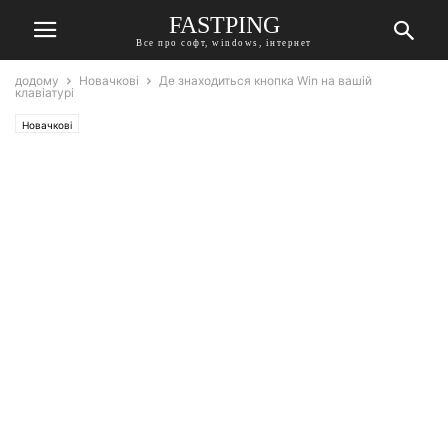
FASTPING
Все про софт, windows, інтернет
додому
Новачкові
Де знаходиться кнопка Win на вашій
клавіатурі
Новачкові