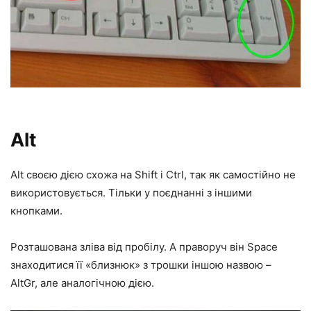
Alt
Alt своєю дією схожа на Shift і Ctrl, так як самостійно не
використовується. Тільки у поєднанні з іншими
кнопками.
Розташована зліва від пробілу. А праворуч він Space
знаходитися її «близнюк» з трошки іншою назвою –
AltGr, але аналогічною дією.