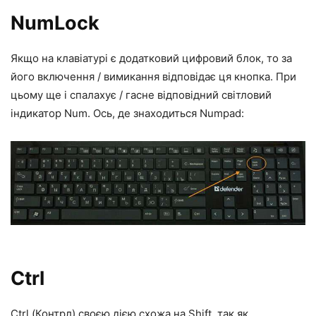
NumLock
Якщо на клавіатурі є додатковий цифровий блок, то за
його включення / вимикання відповідає ця кнопка. При
цьому ще і спалахує / гасне відповідний світловий
індикатор Num. Ось,
де знаходиться Numpad:
Ctrl
Ctrl (Контрл) своєю дією схожа на Shift, так як