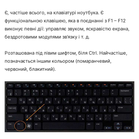
Є, частіше всього, на клавіатурі ноутбука. Є
функціональною клавішею, яка в поєднанні з F1 – F12
виконує певні дії: управляє звуком, яскравістю екрана,
бездротовими модулями зв’язку і т. д.
Розташована під лівим шифтом, біля Ctrl. Найчастіше,
позначається іншим кольором (помаранчевий,
червоний, блакитний).