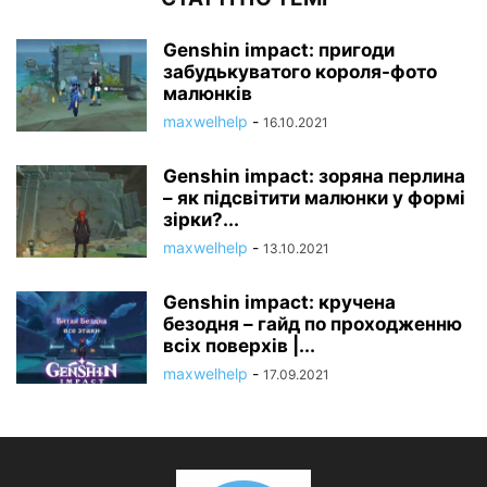
Genshin impact: пригоди
забудькуватого короля-фото
малюнків
maxwelhelp
-
16.10.2021
Genshin impact: зоряна перлина
– як підсвітити малюнки у формі
зірки?...
maxwelhelp
-
13.10.2021
Genshin impact: кручена
безодня – гайд по проходженню
всіх поверхів |...
maxwelhelp
-
17.09.2021