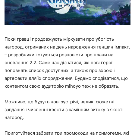
Поки гравці продовжують міркувати про убогість
нагород, отриманих на день народження геншин імпакт,
– розробники готуються розповісти про плани на
оновлення 2.2. Саме час дізнатися, які нові герої
поповнять список доступних, а також про зброю і
артефакти для їх спорядження. Будемо сподіватися, що
контентом свою аудиторію mihoyo теж не образять.
Можливо, це будуть нові зустрічі, великі сюжетні
завдання і численні квести з камінням витоку в якості
нагород.
Приготуйтеся забрати три промокоди на примогеми, які