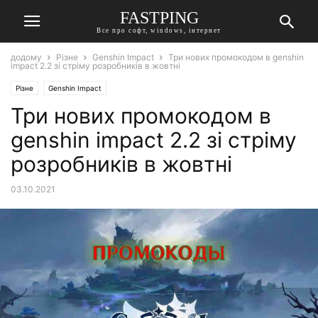
FASTPING
Все про софт, windows, інтернет
додому
Різне
Genshin Impact
Три нових промокодом в genshin
impact 2.2 зі стріму розробників в жовтні
Різне
Genshin Impact
Три нових промокодом в
genshin impact 2.2 зі стріму
розробників в жовтні
03.10.2021