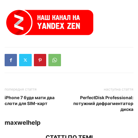
попередня стаття
наступна стаття
iPhone 7 буде мати два
PerfectDisk Professional:
слоти для SIM-карт
потужний дефрагментатор
диска
maxwelhelp
СТАТТІ ПО ТЕМІ