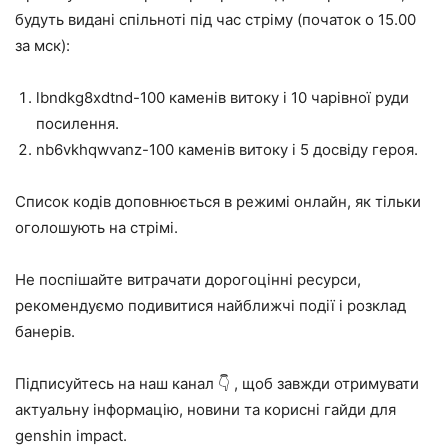
будуть видані спільноті під час стріму (початок о 15.00
за мск):
lbndkg8xdtnd-100 каменів витоку і 10 чарівної руди
посилення.
nb6vkhqwvanz-100 каменів витоку і 5 досвіду героя.
Список кодів доповнюється в режимі онлайн, як тільки
оголошують на стрімі.
Не поспішайте витрачати дорогоцінні ресурси,
рекомендуємо подивитися найближчі події і розклад
банерів.
Підписуйтесь на наш канал 👇 , щоб завжди отримувати
актуальну інформацію, новини та корисні гайди для
genshin impact.