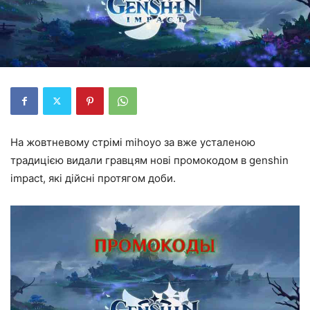
На жовтневому стрімі mihoyo за вже усталеною
традицією видали гравцям нові промокодом в genshin
impact, які дійсні протягом доби.