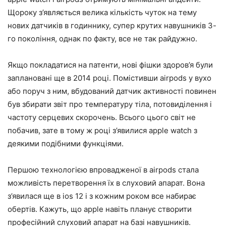
Щороку з’являється велика кількість чуток на тему
нових датчиків в годиннику, супер крутих навушників 3-
го покоління, однак по факту, все не так райдужно.
Якщо покладатися на патенти, нові фішки здоров’я були
заплановані ще в 2014 році. Помістивши airpods у вухо
або поруч з ним, вбудований датчик активності повинен
був збирати звіт про температуру тіла, потовиділення і
частоту серцевих скорочень. Всього цього світ не
побачив, зате в тому ж році з’явилися apple watch з
деякими подібними функціями.
Першою технологією впровадженої в airpods стала
можливість перетворення їх в слуховий апарат. Вона
з’явилася ще в ios 12 і з кожним роком все набирає
обертів. Кажуть, що apple навіть планує створити
професійний слуховий апарат на базі навушників.