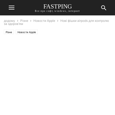
FASTPING
Все про софт, windows, інтернет
додому
Різне
Новости Apple
Нові фішки airpods для контролю
за здоров’ям
Різне
Новости Apple