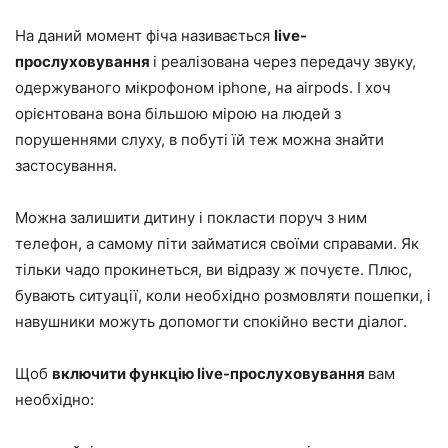
На даний момент фіча називається
live-
прослуховування
і реалізована через передачу звуку,
одержуваного мікрофоном iphone, на airpods. І хоч
орієнтована вона більшою мірою на людей з
порушеннями слуху, в побуті їй теж можна знайти
застосування.
Можна залишити дитину і покласти поруч з ним
телефон, а самому піти займатися своїми справами. Як
тільки чадо прокинеться, ви відразу ж почуєте. Плюс,
бувають ситуації, коли необхідно розмовляти пошепки, і
навушники можуть допомогти спокійно вести діалог.
Щоб
включити функцію live-прослуховування
вам
необхідно: