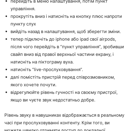
перейдіть в меню налаштування, потім пункт
управління.
прокрутіть вниз і натисніть на кнопку плюс напроти
пункту слух
вийдіть назад в налаштування, щоб зберегти зміни.
тепер підключіть до iphone або ipad свої airpods,
після чого перейдіть в “пункт управління”, зробивши
свайп вниз від правої верхньої частини екрану, і
натисніть на піктограму вуха.
натисніть “live-прослуховування”.
далі помістіть пристрій перед співрозмовником,
якого хочете почути.
відрегулюйте рівень гучності на своєму пристрої,
якщо ви чуєте звук недостатньо добре.
Рівень звуку в навушниках відображається в реальному
часі при прослуховуванні контенту. Крім того, ви
можете швидко отримати доступ до докладної