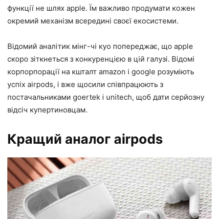
функції не шлях apple. Їм важливо продумати кожен
окремий механізм всередині своєї екосистеми.
Відомий аналітик мінг-чі куо попереджає, що apple
скоро зіткнеться з конкуренцією в цій галузі. Відомі
корпорпорації на кшталт amazon і google розуміють
успіх airpods, і вже щосили співпрацюють з
постачальниками goertek і unitech, щоб дати серйозну
відсіч купертиновцам.
Кращий аналог airpods