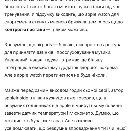
більшість. І також багато міряють пульс тільки під час
тренування. У підсумку виходить, що apple watch для
спортсменів стануть марною брязкальцем. А ось щодо
контролю постави
— цілком можливо.
Зрозуміло, що airpods — більше, ніж просто гарнітура
для прийняття дзвінків і прослуховування музики.
Упевнений: надалі гаджет отримає ще більшу
інтеграцію в екосистему і додаток здоров’я, зокрема.
Але з apple watch перетинатися не буде ніколи.
Майже перед самим виходом годин сьомої серії, автор
appleinsider.ru іван кузнєцов вже говорив, що в
розумних годинниках від apple в майбутньому повинні
завезти датчик температури і глюкометр. Думаю, що
можливість була вже зараз. Але важливо
усвідомлювати, що бездумне впровадження тієї чи іншої