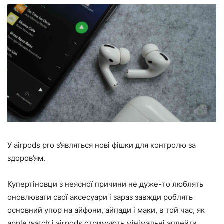
У airpods pro з’являться нові фішки для контролю за
здоров’ям.
Купертіновци з неясної причини не дуже-то люблять
оновлювати свої аксесуари і зараз завжди роблять
основний упор на айфони, айпади і маки, в той час, як
apple watch і airpods отримують мінімальні апдейти.