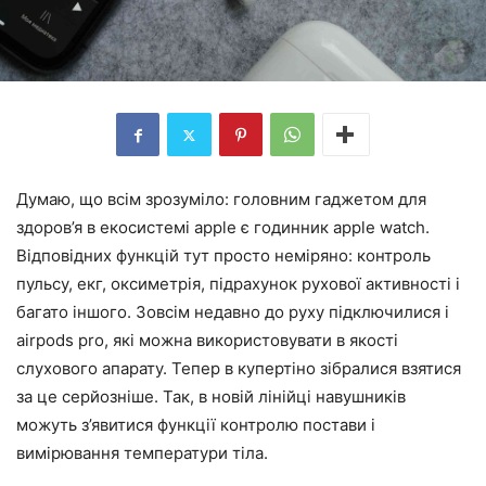
Думаю, що всім зрозуміло: головним гаджетом для
здоров’я в екосистемі apple є годинник apple watch.
Відповідних функцій тут просто неміряно: контроль
пульсу, екг, оксиметрія, підрахунок рухової активності і
багато іншого. Зовсім недавно до руху підключилися і
airpods pro, які можна використовувати в якості
слухового апарату. Тепер в купертіно зібралися взятися
за це серйозніше. Так, в новій лінійці навушників
можуть з’явитися функції контролю постави і
вимірювання температури тіла.