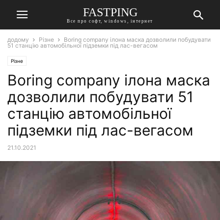
FASTPING
Все про софт, windows, інтернет
додому
Різне
Boring company ілона маска дозволили побудувати
51 станцію автомобільної підземки під лас-вегасом
Різне
Boring company ілона маска
дозволили побудувати 51
станцію автомобільної
підземки під лас-вегасом
21.10.2021