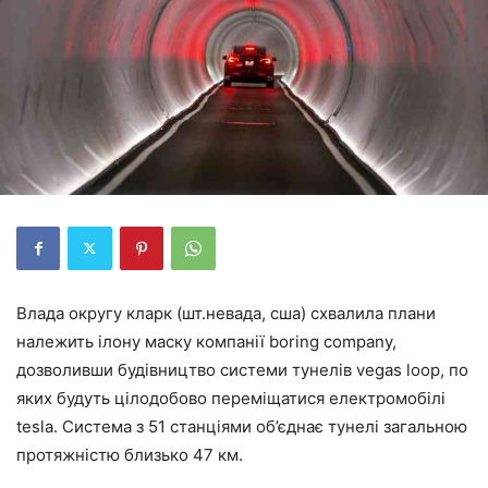
Влада округу кларк (шт.невада, сша) схвалила плани
належить ілону маску компанії boring company,
дозволивши будівництво системи тунелів vegas loop, по
яких будуть цілодобово переміщатися електромобілі
tesla. Система з 51 станціями об’єднає тунелі загальною
протяжністю близько 47 км.