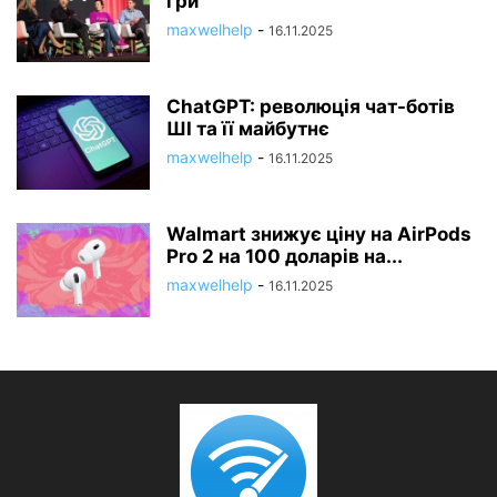
гри
maxwelhelp
-
16.11.2025
ChatGPT: революція чат-ботів
ШІ та її майбутнє
maxwelhelp
-
16.11.2025
Walmart знижує ціну на AirPods
Pro 2 на 100 доларів на...
maxwelhelp
-
16.11.2025