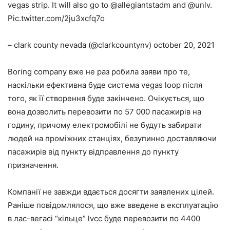
vegas strip. It will also go to @allegiantstadm and @unlv.
Pic.twitter.com/2ju3xcfq7o
– clark county nevada (@clarkcountynv) october 20, 2021
Boring company вже не раз робила заяви про те,
наскільки ефективна буде система vegas loop після
того, як її створення буде закінчено. Очікується, що
вона дозволить перевозити по 57 000 пасажирів на
годину, причому електромобілі не будуть забирати
людей на проміжних станціях, безупинно доставляючи
пасажирів від пункту відправлення до пункту
призначення.
Компанії не завжди вдається досягти заявлених цілей.
Раніше повідомлялося, що вже введене в експлуатацію
в лас-вегасі “кільце” lvcc буде перевозити по 4400