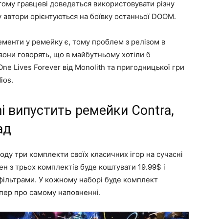
, тому гравцеві доведеться використовувати різну
у автори орієнтуються на боївку останньої DOOM.
ементи у ремейку є, тому проблем з релізом в
вони говорять, що в майбутньому хотіли б
e Lives Forever від Monolith та пригодницької гри
ios.
i випустить ремейки Contra,
ад
ходу три комплекти своїх класичних ігор на сучасні
н з трьох комплектів буде коштувати 19.99$ і
фільтрами. У кожному наборі буде комплект
епер про самому наповненні.