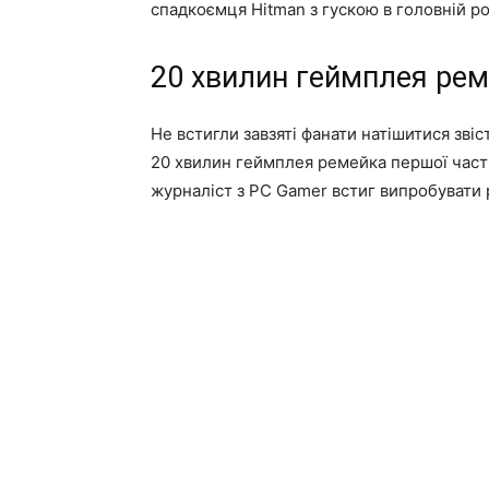
спадкоємця Hitman з гускою в головній ро
20 хвилин геймплея рем
Не встигли завзяті фанати натішитися зві
20 хвилин геймплея ремейка першої частини
журналіст з PC Gamer встиг випробувати 