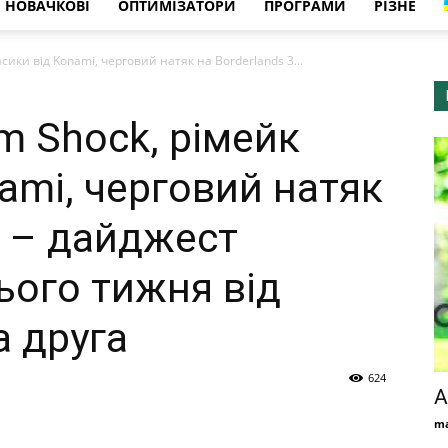
НОВАЧКОВІ
ОПТИМІЗАТОРИ
ПРОГРАМИ
РІЗНЕ
сики від Konami, черговий натяк на Borderlands 3...
m Shock, рімейк
ami, черговий натяк
3 – дайджест
ього тижня від
а друга
624
A
ma