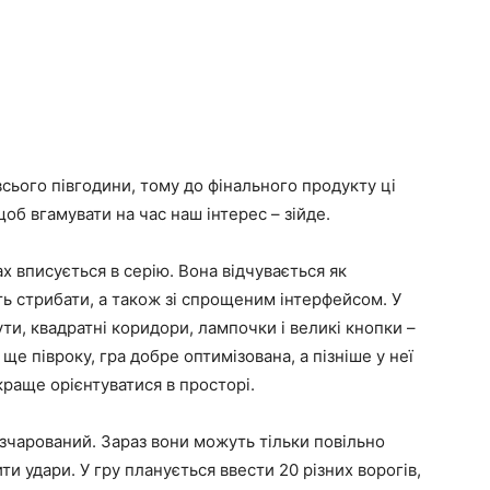
сього півгодини, тому до фінального продукту ці
об вгамувати на час наш інтерес – зійде.
х вписується в серію. Вона відчувається як
сть стрибати, а також зі спрощеним інтерфейсом. У
ути, квадратні коридори, лампочки і великі кнопки –
 ще півроку, гра добре оптимізована, а пізніше у неї
краще орієнтуватися в просторі.
зчарований. Зараз вони можуть тільки повільно
ти удари. У гру планується ввести 20 різних ворогів,