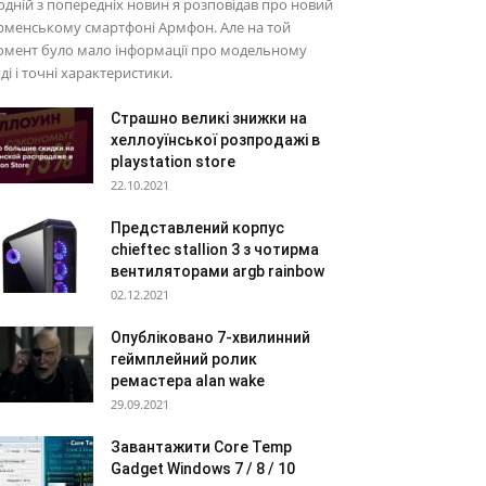
одній з попередніх новин я розповідав про новий
рменському смартфоні Армфон. Але на той
омент було мало інформації про модельному
ді і точні характеристики.
Страшно великі знижки на
хеллоуїнської розпродажі в
playstation store
22.10.2021
Представлений корпус
chieftec stallion 3 з чотирма
вентиляторами argb rainbow
02.12.2021
Опубліковано 7-хвилинний
геймплейний ролик
ремастера alan wake
29.09.2021
Завантажити Core Temp
Gadget Windows 7 / 8 / 10