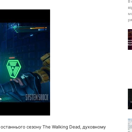
В 
ві
м
ря
 останнього сезону The Walking Dead, духовному