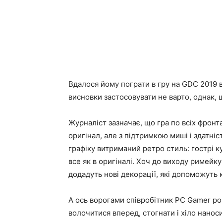
Вдалося йому пограти в гру на GDC 2019 в
висновки застосовувати не варто, однак, щ
Журналіст зазначає, що гра по всіх фронта
оригінал, але з підтримкою миші і здатні
графіку витриманий ретро стиль: гострі к
все як в оригіналі. Хоч до виходу римейку
додадуть нові декорації, які допоможуть 
А ось ворогами співробітник PC Gamer ро
волочитися вперед, стогнати і хіло наноси