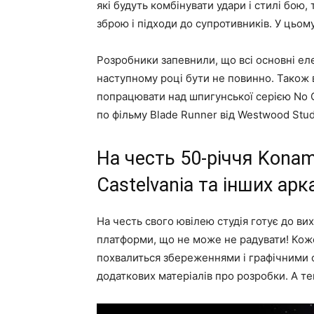
які будуть комбінувати удари і стилі бою
зброю і підходи до супротивників. У цьом
Розробники запевнили, що всі основні ел
наступному році бути не повинно. Також 
попрацювати над шпигунської серією No On
по фільму Blade Runner від Westwood Stud
На честь 50-річчя Konam
Castelvania та інших арк
На честь свого ювілею студія готує до ви
платформи, що не може не радувати! Коже
похвалиться збереженнями і графічними 
додаткових матеріалів про розробки. А т