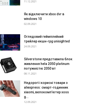
11.12.2021
Як відключити xbox dvr в
windows 10
02.09.2021
Оглядовий геймплейний
трейлер екшн-rpg unisighted
24.09.2021
Silverstone представила блок
живлення hela 2050 platinum
потужністю 2050 вт
08.11.2021
Недорогі і корисні товари з
aliexpress: смарт-годинник
xiaomi, велокомп’ютер xoss
g...
12.09.2021