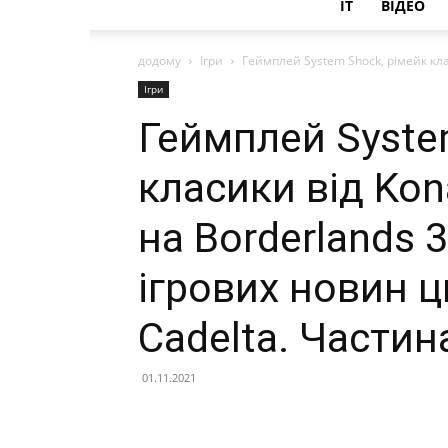
IT
ВІДЕО
додому
Ігри
Геймплей System Shock, рімейк кла
Ігри
Геймплей Syste
класики від Kon
на Borderlands 
ігрових новин ц
Cadelta. Частин
01.11.2021