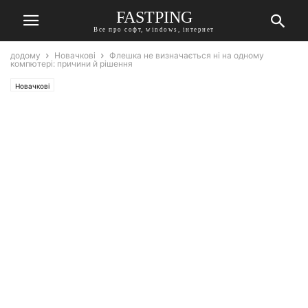
FASTPING
Все про софт, windows, інтернет
додому
Новачкові
Флешка не визначається ні на одному
компютері: причини й рішення
Новачкові