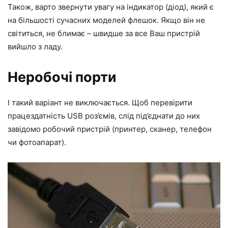
Також, варто звернути увагу на індикатор (діод), який є
на більшості сучасних моделей флешок. Якщо він не
світиться, не блимає – швидше за все Ваш пристрій
вийшло з ладу.
Неробочі порти
І такий варіант не виключається. Щоб перевірити
працездатність USB роз’ємів, слід під’єднати до них
завідомо робочий пристрій (принтер, сканер, телефон
чи фотоапарат).