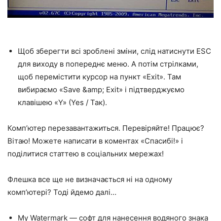
Щоб зберегти всі зроблені зміни, слід натиснути ESC
для виходу в попереднє меню. А потім стрілками,
щоб перемістити курсор на пункт «Exit». Там
вибираємо «Save &amp; Exit» і підтверджуємо
клавішею «Y» (Yes / Так).
Комп’ютер перезавантажиться. Перевіряйте! Працює?
Вітаю! Можете написати в коментах «Спасибі!» і
поділитися статтею в соціальних мережах!
Флешка все ще не визначається ні на одному
комп’ютері? Тоді йдемо далі…
My Watermark — софт для нанесення водяного знака