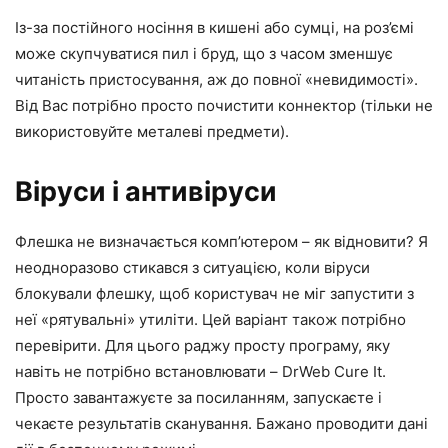
Із-за постійного носіння в кишені або сумці, на роз’ємі
може скупчуватися пил і бруд, що з часом зменшує
читаність пристосування, аж до повної «невидимості».
Від Вас потрібно просто почистити коннектор (тільки не
використовуйте металеві предмети).
Віруси і антивіруси
Флешка не визначається комп’ютером – як відновити? Я
неодноразово стикався з ситуацією, коли віруси
блокували флешку, щоб користувач не міг запустити з
неї «рятувальні» утиліти. Цей варіант також потрібно
перевірити. Для цього раджу просту програму, яку
навіть не потрібно встановлювати – DrWeb Cure It.
Просто завантажуєте за посиланням, запускаєте і
чекаєте результатів сканування. Бажано проводити дані