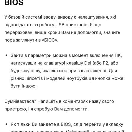
BIOS
У базовій системі вводу-виводу є налаштування, які
відповідають за роботу USB пристроїв. Якщо
перераховані вище кроки Вам не допомогли, значить
пора заглянути в «БІОС».
Зайти в параметри можна в момент включення ПК,
натиснувши на клавіатурі клавішу Del (або F2, або
будь-яку іншу, яка вказана при завантаженні. Для
різних чіпсетів і моделей ноутбуків ця кнопка може
бути іншою.
Сумніваєтеся? Напишіть в коментарях назву свого
пристрою, і я спробую Вам допомогти.
Як тільки Ви зайдете в BIOS, слід перейти у вкладку
просунутих налаштувань (Advanced) і в списку опцій