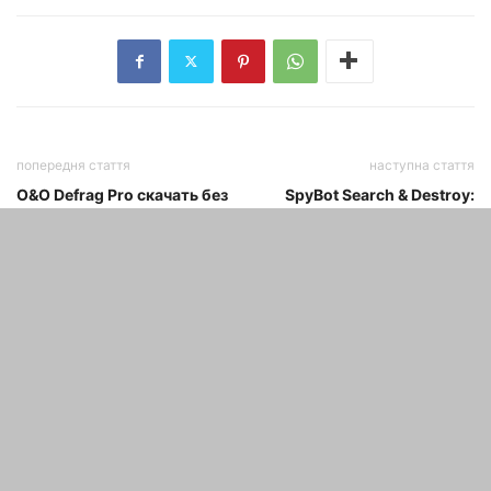
попередня стаття
наступна стаття
O&O Defrag Pro скачать без
SpyBot Search & Destroy:
реєстрацій
антишпигунський софт
СТАТТІ ПО ТЕМІ
Развитие технологии
светодиодных экранов для
уличной рекламы: новаторские
подходы и перспективы.
maxwelhelp
-
08.02.2024
Змінюємо зовнішній вигляд