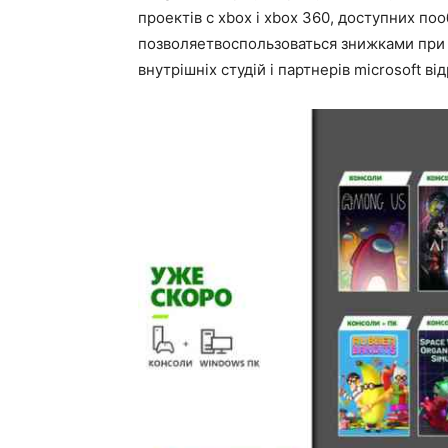
проектів c xbox і xbox 360, доступних поо
позволяетвоспользоваться знижками при по
внутрішніх студій і партнерів microsoft від