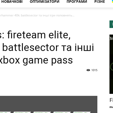
НОВАЧКОВІ
ОПТИМІЗАТОРИ
ПРОГРАМИ
РІЗНЕ
warhammer 40k: battlesector та інші ігри поповнять...
: fireteam elite,
battlesector та інші
xbox game pass
1015
F
ma