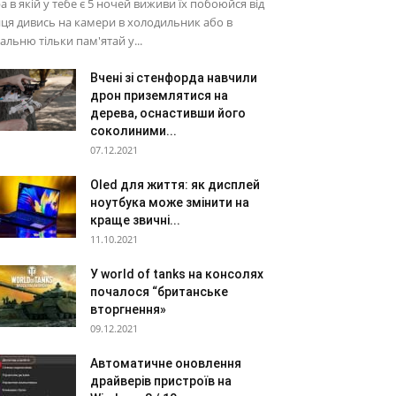
а в якій у тебе є 5 ночей виживи їх побоюйся від
ця дивись на камери в холодильник або в
альню тільки пам'ятай у...
Вчені зі стенфорда навчили
дрон приземлятися на
дерева, оснастивши його
соколиними...
07.12.2021
Oled для життя: як дисплей
ноутбука може змінити на
краще звичні...
11.10.2021
У world of tanks на консолях
почалося “британське
вторгнення»
09.12.2021
Автоматичне оновлення
драйверів пристроїв на