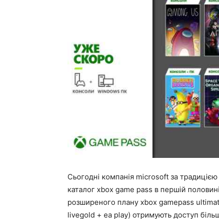
Сьогодні компанія microsoft за традицією
каталог xbox game pass в першій половин
розширеного плану xbox gamepass ultimat
livegold + ea play) отримують доступ більш