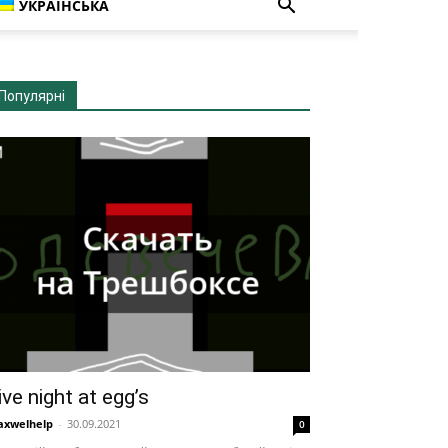
УКРАЇНСЬКА
Популярні
ive night at egg’s
xwelhelp
-
30.09.2021
0