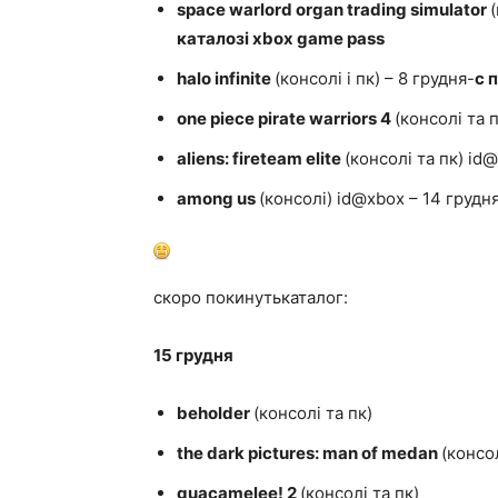
space warlord organ trading simulator
каталозі xbox game pass
halo infinite
(консолі і пк) – 8 грудня-
c 
one piece pirate warriors 4
(консолі та 
aliens: fireteam elite
(консолі та пк) id
among us
(консолі) id@xbox – 14 грудн
скоро покинутькаталог:
15 грудня
beholder
(консолі та пк)
the dark pictures: man of medan
(консол
guacamelee! 2
(консолі та пк)