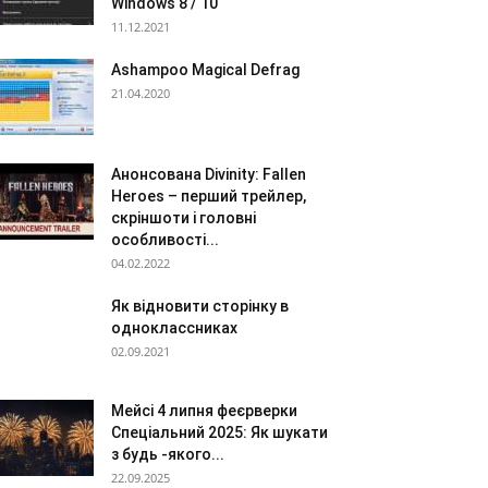
Windows 8 / 10
11.12.2021
Ashampoo Magical Defrag
21.04.2020
Анонсована Divinity: Fallen
Heroes – перший трейлер,
скріншоти і головні
особливості...
04.02.2022
Як відновити сторінку в
одноклассниках
02.09.2021
Мейсі 4 липня феєрверки
Спеціальний 2025: Як шукати
з будь -якого...
22.09.2025