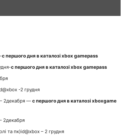
-
c першого дня в каталозі xbox gamepass
удня-
c першого дня в каталозі xbox gamepass
абря
 id@xbox -2 грудня
x – 2декабря —
c першого дня в каталозі xboxgame
 – 2декабря
олі та пк)id@xbox – 2 грудня