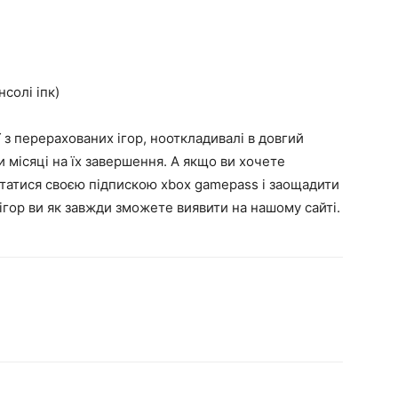
нсолі іпк)
ї з перерахованих ігор, нооткладивалі в довгий
и місяці на їх завершення. А якщо ви хочете
статися своєю підпискою xbox gamepass і заощадити
 ігор ви як завжди зможете виявити на нашому сайті.