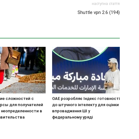
наступна стаття
Shuttle vpn 2.6 (194)
ие сложностей с
ОАЕ розробляє Індекс готовності
урсы для получателей
до штучного інтелекту для оцінки
х неопределенности в
впровадження ШІ у
авительства
федеральному уряді