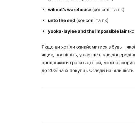
wilmot’s warehouse
(консолі та пк)
unto the end
(консолі та пк)
yooka-laylee and the impossible lair
(ко
Якщо ви хотіли ознайомитися з будь – яко
ящик, поспішіть, у вас ще є час досередін
продовжити грати в ці ігри, можна скори
до 20% на їх покупці. Огляди на більшість