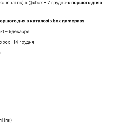
(консолі пк) id@xbox – 7 грудня-
c першого дняв
першого дня в каталозі xbox gamepass
пк) – 9декабря
@xbox -14 грудня
я
і іпк)