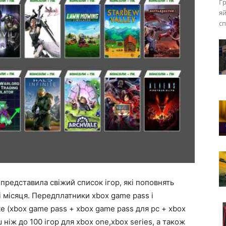
Гр
яй
сп
 представила свіжий список ігор, які поповнять
і місяця. Передплатники xbox game pass і
e (xbox game pass + xbox game pass для pc + xbox
 ніж до 100 ігор для xbox one,xbox series, а також