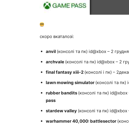
скоро вкаталозі:
anvil
(консолі та пк) id@xbox – 2 грудня
archvale
(консолі та пк) id@xbox – 2 гр
final fantasy xiii-2
(консолі і пк) – 2дек
lawn mowing simulator
(консолі та пк)
rubber bandits
(консолі та пк) id@xbo
pass
stardew valley
(консолі та пк) id@xbox
warhammer 40,000: battlesector
(конс