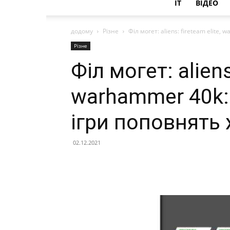
IT
ВІДЕО
додому
Різне
Філ могет: aliens: fireteam elite, 
Різне
Філ могет: aliens
warhammer 40k: 
ігри поповнять 
02.12.2021